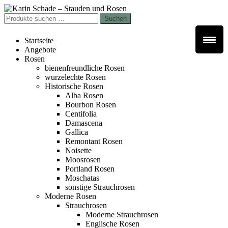
Zur
Zum
Navigation
Inhalt
Suchen
Suchen
springen
springen
nach:
Startseite
Angebote
Rosen
bienenfreundliche Rosen
wurzelechte Rosen
Historische Rosen
Alba Rosen
Bourbon Rosen
Centifolia
Damascena
Gallica
Remontant Rosen
Noisette
Moosrosen
Portland Rosen
Moschatas
sonstige Strauchrosen
Moderne Rosen
Strauchrosen
Moderne Strauchrosen
Englische Rosen