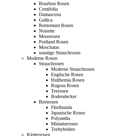
Bourbon Rosen
Centifolia
Damascena
Gallica
Remontant Rosen
Noisette
Moosrosen
Portland Rosen
Moschatas
sonstige Strauchrosen
Moderne Rosen
Strauchrosen
Moderne Strauchrosen
Englische Rosen
Hulthemia Rosen
Rugosa Rosen
Teerosen
Bodendecker
Beetrosen
Floribunda
Japanische Rosen
Polyantha
Miniaturrosen
Teehybriden
Kletterrosen