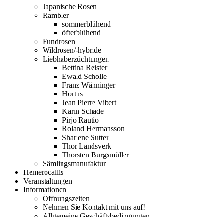
Japanische Rosen
Rambler
sommerblühend
öfterblühend
Fundrosen
Wildrosen/-hybride
Liebhaberzüchtungen
Bettina Reister
Ewald Scholle
Franz Wänninger
Hortus
Jean Pierre Vibert
Karin Schade
Pirjo Rautio
Roland Hermansson
Sharlene Sutter
Thor Landsverk
Thorsten Burgsmüller
Sämlingsmanufaktur
Hemerocallis
Veranstaltungen
Informationen
Öffnungszeiten
Nehmen Sie Kontakt mit uns auf!
Allgemeine Geschäftsbedingungen