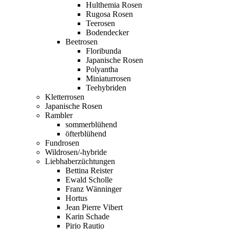
Hulthemia Rosen
Rugosa Rosen
Teerosen
Bodendecker
Beetrosen
Floribunda
Japanische Rosen
Polyantha
Miniaturrosen
Teehybriden
Kletterrosen
Japanische Rosen
Rambler
sommerblühend
öfterblühend
Fundrosen
Wildrosen/-hybride
Liebhaberzüchtungen
Bettina Reister
Ewald Scholle
Franz Wänninger
Hortus
Jean Pierre Vibert
Karin Schade
Pirjo Rautio