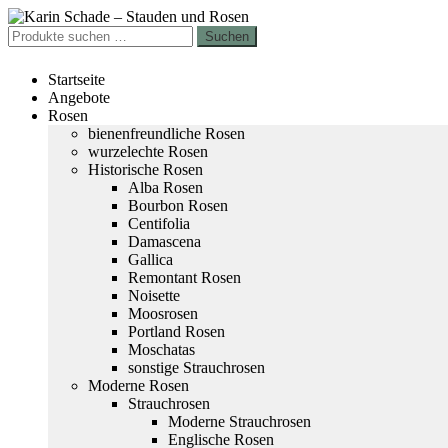
Zur
Zum
Navigation
Inhalt
Suchen
Suchen
springen
springen
nach:
Startseite
Angebote
Rosen
bienenfreundliche Rosen
wurzelechte Rosen
Historische Rosen
Alba Rosen
Bourbon Rosen
Centifolia
Damascena
Gallica
Remontant Rosen
Noisette
Moosrosen
Portland Rosen
Moschatas
sonstige Strauchrosen
Moderne Rosen
Strauchrosen
Moderne Strauchrosen
Englische Rosen