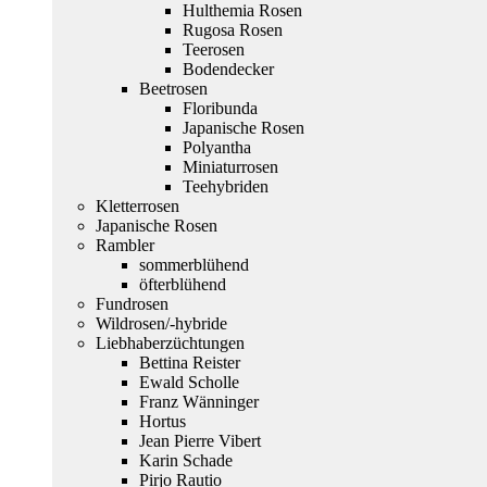
Hulthemia Rosen
Rugosa Rosen
Teerosen
Bodendecker
Beetrosen
Floribunda
Japanische Rosen
Polyantha
Miniaturrosen
Teehybriden
Kletterrosen
Japanische Rosen
Rambler
sommerblühend
öfterblühend
Fundrosen
Wildrosen/-hybride
Liebhaberzüchtungen
Bettina Reister
Ewald Scholle
Franz Wänninger
Hortus
Jean Pierre Vibert
Karin Schade
Pirjo Rautio