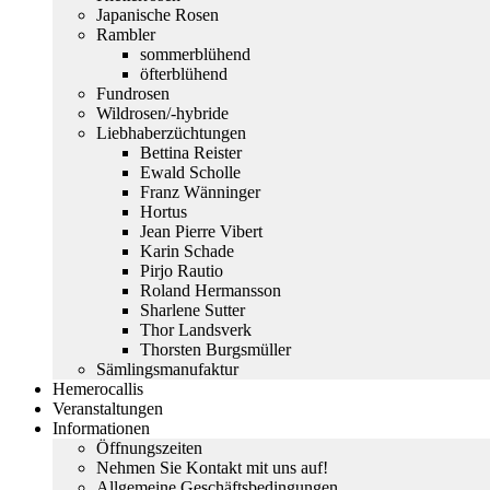
Japanische Rosen
Rambler
sommerblühend
öfterblühend
Fundrosen
Wildrosen/-hybride
Liebhaberzüchtungen
Bettina Reister
Ewald Scholle
Franz Wänninger
Hortus
Jean Pierre Vibert
Karin Schade
Pirjo Rautio
Roland Hermansson
Sharlene Sutter
Thor Landsverk
Thorsten Burgsmüller
Sämlingsmanufaktur
Hemerocallis
Veranstaltungen
Informationen
Öffnungszeiten
Nehmen Sie Kontakt mit uns auf!
Allgemeine Geschäftsbedingungen