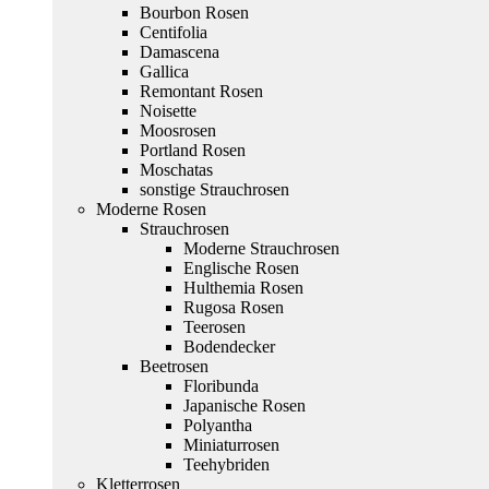
Bourbon Rosen
Centifolia
Damascena
Gallica
Remontant Rosen
Noisette
Moosrosen
Portland Rosen
Moschatas
sonstige Strauchrosen
Moderne Rosen
Strauchrosen
Moderne Strauchrosen
Englische Rosen
Hulthemia Rosen
Rugosa Rosen
Teerosen
Bodendecker
Beetrosen
Floribunda
Japanische Rosen
Polyantha
Miniaturrosen
Teehybriden
Kletterrosen