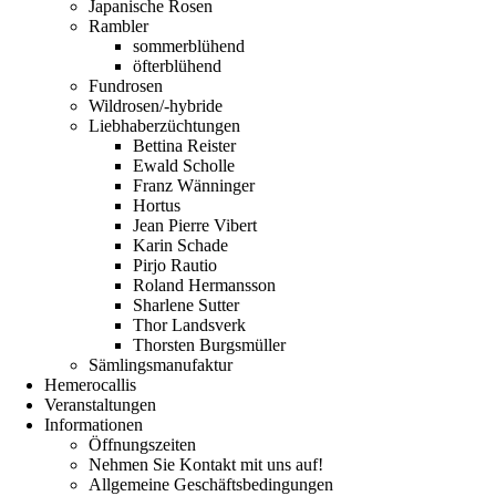
Japanische Rosen
Rambler
sommerblühend
öfterblühend
Fundrosen
Wildrosen/-hybride
Liebhaberzüchtungen
Bettina Reister
Ewald Scholle
Franz Wänninger
Hortus
Jean Pierre Vibert
Karin Schade
Pirjo Rautio
Roland Hermansson
Sharlene Sutter
Thor Landsverk
Thorsten Burgsmüller
Sämlingsmanufaktur
Hemerocallis
Veranstaltungen
Informationen
Öffnungszeiten
Nehmen Sie Kontakt mit uns auf!
Allgemeine Geschäftsbedingungen