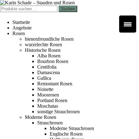
Zur
Zum
Navigation
Inhalt
Suchen
Suchen
springen
springen
nach:
Startseite
Angebote
Rosen
bienenfreundliche Rosen
wurzelechte Rosen
Historische Rosen
Alba Rosen
Bourbon Rosen
Centifolia
Damascena
Gallica
Remontant Rosen
Noisette
Moosrosen
Portland Rosen
Moschatas
sonstige Strauchrosen
Moderne Rosen
Strauchrosen
Moderne Strauchrosen
Englische Rosen