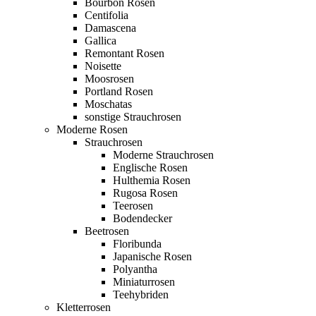
Bourbon Rosen
Centifolia
Damascena
Gallica
Remontant Rosen
Noisette
Moosrosen
Portland Rosen
Moschatas
sonstige Strauchrosen
Moderne Rosen
Strauchrosen
Moderne Strauchrosen
Englische Rosen
Hulthemia Rosen
Rugosa Rosen
Teerosen
Bodendecker
Beetrosen
Floribunda
Japanische Rosen
Polyantha
Miniaturrosen
Teehybriden
Kletterrosen