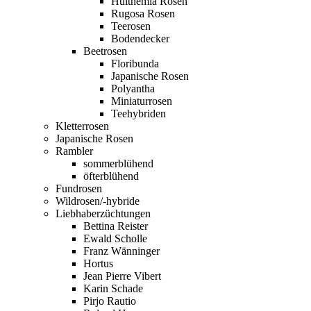
Hulthemia Rosen
Rugosa Rosen
Teerosen
Bodendecker
Beetrosen
Floribunda
Japanische Rosen
Polyantha
Miniaturrosen
Teehybriden
Kletterrosen
Japanische Rosen
Rambler
sommerblühend
öfterblühend
Fundrosen
Wildrosen/-hybride
Liebhaberzüchtungen
Bettina Reister
Ewald Scholle
Franz Wänninger
Hortus
Jean Pierre Vibert
Karin Schade
Pirjo Rautio