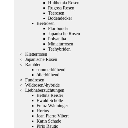
Hulthemia Rosen
Rugosa Rosen
Teerosen
Bodendecker
Beetrosen
Floribunda
Japanische Rosen
Polyantha
Miniaturrosen
Teehybriden
Kletterrosen
Japanische Rosen
Rambler
sommerblühend
öfterblühend
Fundrosen
Wildrosen/-hybride
Liebhaberzüchtungen
Bettina Reister
Ewald Scholle
Franz Wänninger
Hortus
Jean Pierre Vibert
Karin Schade
Pirjo Rautio