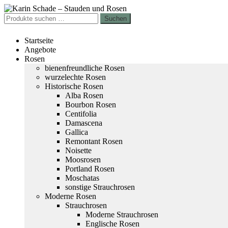
Zur
Zum
Navigation
Inhalt
Suchen
Suchen
springen
springen
nach:
Startseite
Angebote
Rosen
bienenfreundliche Rosen
wurzelechte Rosen
Historische Rosen
Alba Rosen
Bourbon Rosen
Centifolia
Damascena
Gallica
Remontant Rosen
Noisette
Moosrosen
Portland Rosen
Moschatas
sonstige Strauchrosen
Moderne Rosen
Strauchrosen
Moderne Strauchrosen
Englische Rosen