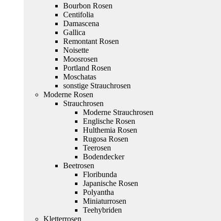
Bourbon Rosen
Centifolia
Damascena
Gallica
Remontant Rosen
Noisette
Moosrosen
Portland Rosen
Moschatas
sonstige Strauchrosen
Moderne Rosen
Strauchrosen
Moderne Strauchrosen
Englische Rosen
Hulthemia Rosen
Rugosa Rosen
Teerosen
Bodendecker
Beetrosen
Floribunda
Japanische Rosen
Polyantha
Miniaturrosen
Teehybriden
Kletterrosen