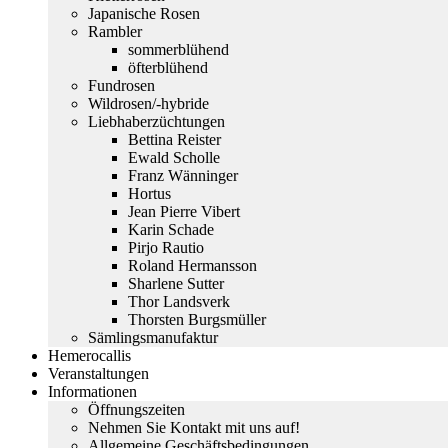
Japanische Rosen
Rambler
sommerblühend
öfterblühend
Fundrosen
Wildrosen/-hybride
Liebhaberzüchtungen
Bettina Reister
Ewald Scholle
Franz Wänninger
Hortus
Jean Pierre Vibert
Karin Schade
Pirjo Rautio
Roland Hermansson
Sharlene Sutter
Thor Landsverk
Thorsten Burgsmüller
Sämlingsmanufaktur
Hemerocallis
Veranstaltungen
Informationen
Öffnungszeiten
Nehmen Sie Kontakt mit uns auf!
Allgemeine Geschäftsbedingungen