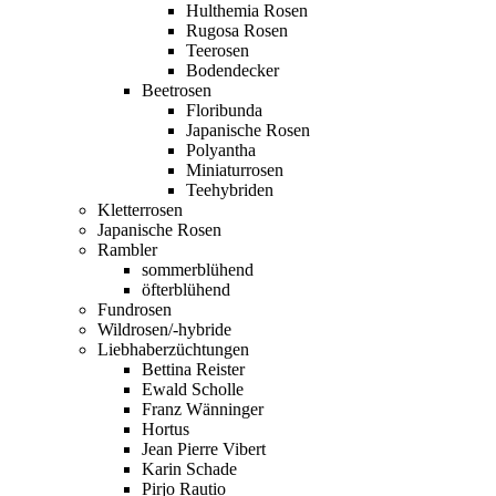
Hulthemia Rosen
Rugosa Rosen
Teerosen
Bodendecker
Beetrosen
Floribunda
Japanische Rosen
Polyantha
Miniaturrosen
Teehybriden
Kletterrosen
Japanische Rosen
Rambler
sommerblühend
öfterblühend
Fundrosen
Wildrosen/-hybride
Liebhaberzüchtungen
Bettina Reister
Ewald Scholle
Franz Wänninger
Hortus
Jean Pierre Vibert
Karin Schade
Pirjo Rautio