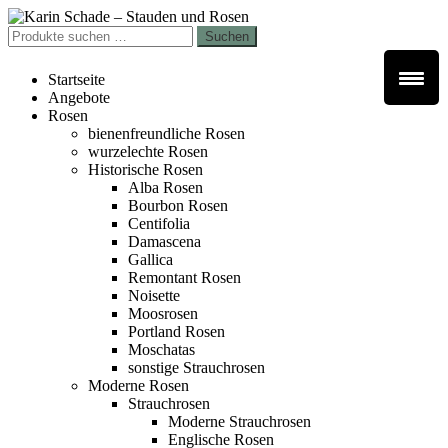
Zur
Zum
Navigation
Inhalt
Suchen
Suchen
springen
springen
nach:
Startseite
Angebote
Rosen
bienenfreundliche Rosen
wurzelechte Rosen
Historische Rosen
Alba Rosen
Bourbon Rosen
Centifolia
Damascena
Gallica
Remontant Rosen
Noisette
Moosrosen
Portland Rosen
Moschatas
sonstige Strauchrosen
Moderne Rosen
Strauchrosen
Moderne Strauchrosen
Englische Rosen