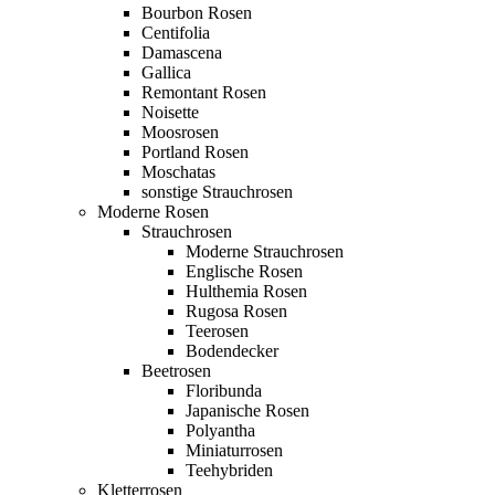
Bourbon Rosen
Centifolia
Damascena
Gallica
Remontant Rosen
Noisette
Moosrosen
Portland Rosen
Moschatas
sonstige Strauchrosen
Moderne Rosen
Strauchrosen
Moderne Strauchrosen
Englische Rosen
Hulthemia Rosen
Rugosa Rosen
Teerosen
Bodendecker
Beetrosen
Floribunda
Japanische Rosen
Polyantha
Miniaturrosen
Teehybriden
Kletterrosen