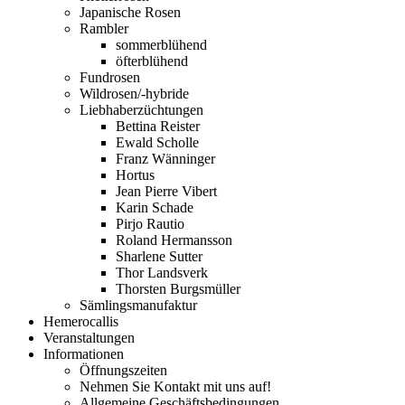
Japanische Rosen
Rambler
sommerblühend
öfterblühend
Fundrosen
Wildrosen/-hybride
Liebhaberzüchtungen
Bettina Reister
Ewald Scholle
Franz Wänninger
Hortus
Jean Pierre Vibert
Karin Schade
Pirjo Rautio
Roland Hermansson
Sharlene Sutter
Thor Landsverk
Thorsten Burgsmüller
Sämlingsmanufaktur
Hemerocallis
Veranstaltungen
Informationen
Öffnungszeiten
Nehmen Sie Kontakt mit uns auf!
Allgemeine Geschäftsbedingungen