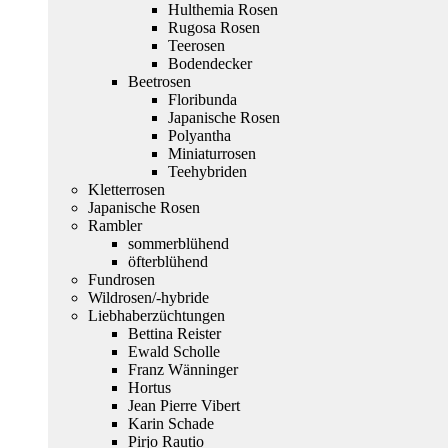
Hulthemia Rosen
Rugosa Rosen
Teerosen
Bodendecker
Beetrosen
Floribunda
Japanische Rosen
Polyantha
Miniaturrosen
Teehybriden
Kletterrosen
Japanische Rosen
Rambler
sommerblühend
öfterblühend
Fundrosen
Wildrosen/-hybride
Liebhaberzüchtungen
Bettina Reister
Ewald Scholle
Franz Wänninger
Hortus
Jean Pierre Vibert
Karin Schade
Pirjo Rautio