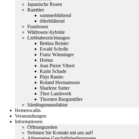
Japanische Rosen
Rambler
sommerblühend
öfterblühend
Fundrosen
Wildrosen/-hybride
Liebhaberzüchtungen
Bettina Reister
Ewald Scholle
Franz Wänninger
Hortus
Jean Pierre Vibert
Karin Schade
Pirjo Rautio
Roland Hermansson
Sharlene Sutter
Thor Landsverk
Thorsten Burgsmüller
Sämlingsmanufaktur
Hemerocallis
Veranstaltungen
Informationen
Öffnungszeiten
Nehmen Sie Kontakt mit uns auf!
Allgemeine Geschäftsbedingungen