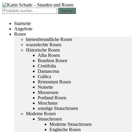
Zur
Zum
Navigation
Inhalt
Suchen
Suchen
springen
springen
nach:
Startseite
Angebote
Rosen
bienenfreundliche Rosen
wurzelechte Rosen
Historische Rosen
Alba Rosen
Bourbon Rosen
Centifolia
Damascena
Gallica
Remontant Rosen
Noisette
Moosrosen
Portland Rosen
Moschatas
sonstige Strauchrosen
Moderne Rosen
Strauchrosen
Moderne Strauchrosen
Englische Rosen