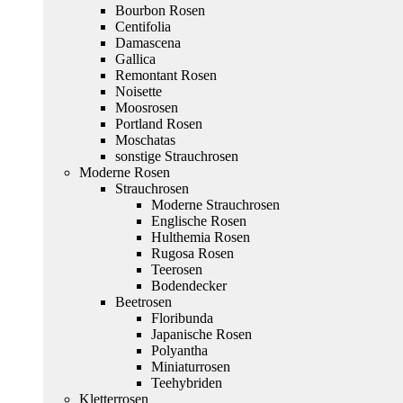
Bourbon Rosen
Centifolia
Damascena
Gallica
Remontant Rosen
Noisette
Moosrosen
Portland Rosen
Moschatas
sonstige Strauchrosen
Moderne Rosen
Strauchrosen
Moderne Strauchrosen
Englische Rosen
Hulthemia Rosen
Rugosa Rosen
Teerosen
Bodendecker
Beetrosen
Floribunda
Japanische Rosen
Polyantha
Miniaturrosen
Teehybriden
Kletterrosen