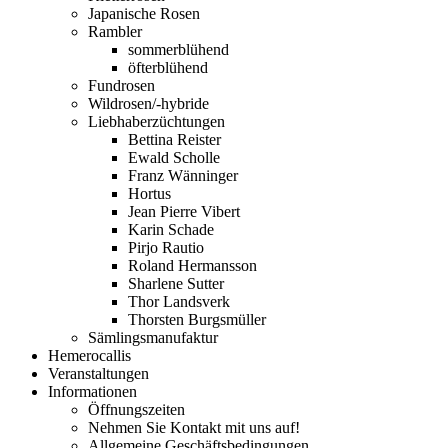
Japanische Rosen
Rambler
sommerblühend
öfterblühend
Fundrosen
Wildrosen/-hybride
Liebhaberzüchtungen
Bettina Reister
Ewald Scholle
Franz Wänninger
Hortus
Jean Pierre Vibert
Karin Schade
Pirjo Rautio
Roland Hermansson
Sharlene Sutter
Thor Landsverk
Thorsten Burgsmüller
Sämlingsmanufaktur
Hemerocallis
Veranstaltungen
Informationen
Öffnungszeiten
Nehmen Sie Kontakt mit uns auf!
Allgemeine Geschäftsbedingungen