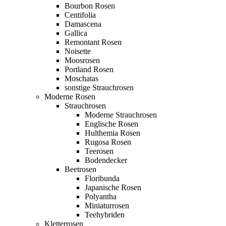
Bourbon Rosen
Centifolia
Damascena
Gallica
Remontant Rosen
Noisette
Moosrosen
Portland Rosen
Moschatas
sonstige Strauchrosen
Moderne Rosen
Strauchrosen
Moderne Strauchrosen
Englische Rosen
Hulthemia Rosen
Rugosa Rosen
Teerosen
Bodendecker
Beetrosen
Floribunda
Japanische Rosen
Polyantha
Miniaturrosen
Teehybriden
Kletterrosen