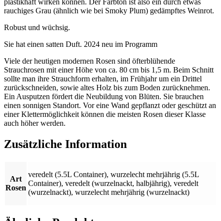
plastikhaft wirken können. Der Farbton ist also ein durch etwas
rauchiges Grau (ähnlich wie bei Smoky Plum) gedämpftes Weinrot.
Robust und wüchsig.
Sie hat einen satten Duft. 2024 neu im Programm
Viele der heutigen modernen Rosen sind öfterblühende
Strauchrosen mit einer Höhe von ca. 80 cm bis 1,5 m. Beim Schnitt
sollte man ihre Strauchform erhalten, im Frühjahr um ein Drittel
zurückschneiden, sowie altes Holz bis zum Boden zurücknehmen.
Ein Ausputzen fördert die Neubildung von Blüten. Sie brauchen
einen sonnigen Standort. Vor eine Wand gepflanzt oder geschützt an
einer Klettermöglichkeit können die meisten Rosen dieser Klasse
auch höher werden.
Zusätzliche Information
veredelt (5.5L Container)
,
wurzelecht mehrjährig (5.5L
Art
Container)
,
veredelt (wurzelnackt, halbjährig)
,
veredelt
Rosen
(wurzelnackt)
,
wurzelecht mehrjährig (wurzelnackt)