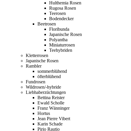
Hulthemia Rosen
Rugosa Rosen
Teerosen
Bodendecker
Beetrosen
Floribunda
Japanische Rosen
Polyantha
Miniaturrosen
Teehybriden
Kletterrosen
Japanische Rosen
Rambler
sommerblühend
öfterblühend
Fundrosen
Wildrosen/-hybride
Liebhaberzüchtungen
Bettina Reister
Ewald Scholle
Franz Wänninger
Hortus
Jean Pierre Vibert
Karin Schade
Pirjo Rautio