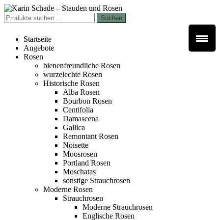
Zur
Zum
Navigation
Inhalt
Suchen
Suchen
springen
springen
nach:
Startseite
Angebote
Rosen
bienenfreundliche Rosen
wurzelechte Rosen
Historische Rosen
Alba Rosen
Bourbon Rosen
Centifolia
Damascena
Gallica
Remontant Rosen
Noisette
Moosrosen
Portland Rosen
Moschatas
sonstige Strauchrosen
Moderne Rosen
Strauchrosen
Moderne Strauchrosen
Englische Rosen