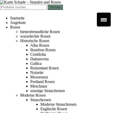
Zur
Zum
Navigation
Inhalt
Suchen
Suchen
springen
springen
nach:
Startseite
Angebote
Rosen
bienenfreundliche Rosen
wurzelechte Rosen
Historische Rosen
Alba Rosen
Bourbon Rosen
Centifolia
Damascena
Gallica
Remontant Rosen
Noisette
Moosrosen
Portland Rosen
Moschatas
sonstige Strauchrosen
Moderne Rosen
Strauchrosen
Moderne Strauchrosen
Englische Rosen