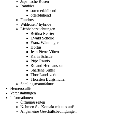
Japanische Rosen
Rambler
sommerblühend
öfterblühend
Fundrosen
Wildrosen/-hybride
Liebhaberzüchtungen
Bettina Reister
Ewald Scholle
Franz Wänninger
Hortus
Jean Pierre Vibert
Karin Schade
Pirjo Rautio
Roland Hermansson
Sharlene Sutter
Thor Landsverk
Thorsten Burgsmüller
Sämlingsmanufaktur
Hemerocallis
Veranstaltungen
Informationen
Öffnungszeiten
Nehmen Sie Kontakt mit uns auf!
Allgemeine Geschäftsbedingungen