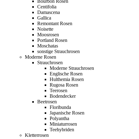
Bourbon Rosen
Centifolia
Damascena
Gallica
Remontant Rosen
Noisette
Moosrosen
Portland Rosen
Moschatas
sonstige Strauchrosen
Moderne Rosen
Strauchrosen
Moderne Strauchrosen
Englische Rosen
Hulthemia Rosen
Rugosa Rosen
Teerosen
Bodendecker
Beetrosen
Floribunda
Japanische Rosen
Polyantha
Miniaturrosen
Teehybriden
Kletterrosen