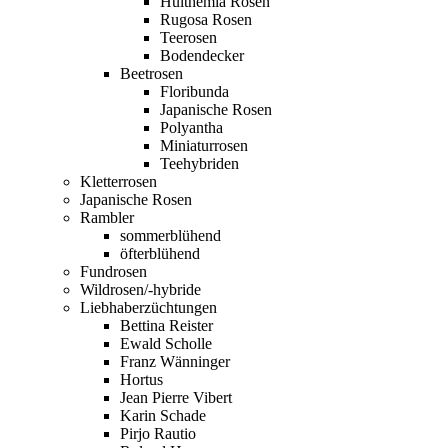
Hulthemia Rosen
Rugosa Rosen
Teerosen
Bodendecker
Beetrosen
Floribunda
Japanische Rosen
Polyantha
Miniaturrosen
Teehybriden
Kletterrosen
Japanische Rosen
Rambler
sommerblühend
öfterblühend
Fundrosen
Wildrosen/-hybride
Liebhaberzüchtungen
Bettina Reister
Ewald Scholle
Franz Wänninger
Hortus
Jean Pierre Vibert
Karin Schade
Pirjo Rautio