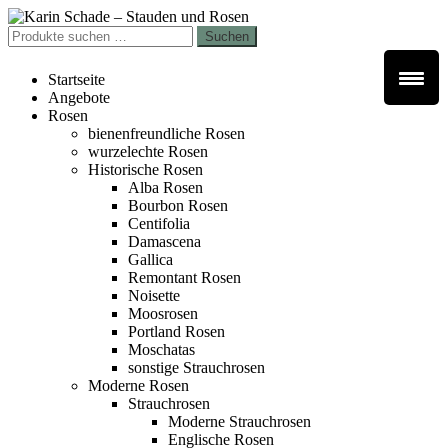
Zur
Zum
Navigation
Inhalt
Suchen
Suchen
springen
springen
nach:
Startseite
Angebote
Rosen
bienenfreundliche Rosen
wurzelechte Rosen
Historische Rosen
Alba Rosen
Bourbon Rosen
Centifolia
Damascena
Gallica
Remontant Rosen
Noisette
Moosrosen
Portland Rosen
Moschatas
sonstige Strauchrosen
Moderne Rosen
Strauchrosen
Moderne Strauchrosen
Englische Rosen