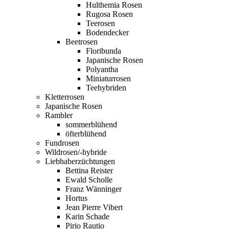
Hulthemia Rosen
Rugosa Rosen
Teerosen
Bodendecker
Beetrosen
Floribunda
Japanische Rosen
Polyantha
Miniaturrosen
Teehybriden
Kletterrosen
Japanische Rosen
Rambler
sommerblühend
öfterblühend
Fundrosen
Wildrosen/-hybride
Liebhaberzüchtungen
Bettina Reister
Ewald Scholle
Franz Wänninger
Hortus
Jean Pierre Vibert
Karin Schade
Pirjo Rautio