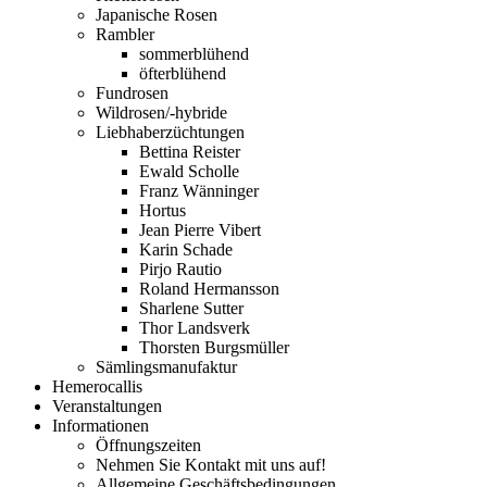
Japanische Rosen
Rambler
sommerblühend
öfterblühend
Fundrosen
Wildrosen/-hybride
Liebhaberzüchtungen
Bettina Reister
Ewald Scholle
Franz Wänninger
Hortus
Jean Pierre Vibert
Karin Schade
Pirjo Rautio
Roland Hermansson
Sharlene Sutter
Thor Landsverk
Thorsten Burgsmüller
Sämlingsmanufaktur
Hemerocallis
Veranstaltungen
Informationen
Öffnungszeiten
Nehmen Sie Kontakt mit uns auf!
Allgemeine Geschäftsbedingungen