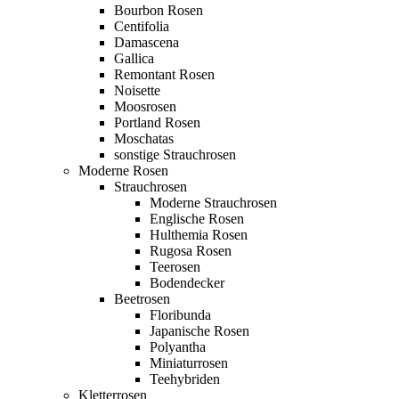
Bourbon Rosen
Centifolia
Damascena
Gallica
Remontant Rosen
Noisette
Moosrosen
Portland Rosen
Moschatas
sonstige Strauchrosen
Moderne Rosen
Strauchrosen
Moderne Strauchrosen
Englische Rosen
Hulthemia Rosen
Rugosa Rosen
Teerosen
Bodendecker
Beetrosen
Floribunda
Japanische Rosen
Polyantha
Miniaturrosen
Teehybriden
Kletterrosen