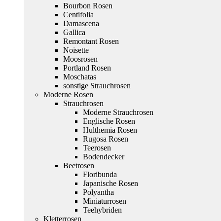
Bourbon Rosen
Centifolia
Damascena
Gallica
Remontant Rosen
Noisette
Moosrosen
Portland Rosen
Moschatas
sonstige Strauchrosen
Moderne Rosen
Strauchrosen
Moderne Strauchrosen
Englische Rosen
Hulthemia Rosen
Rugosa Rosen
Teerosen
Bodendecker
Beetrosen
Floribunda
Japanische Rosen
Polyantha
Miniaturrosen
Teehybriden
Kletterrosen