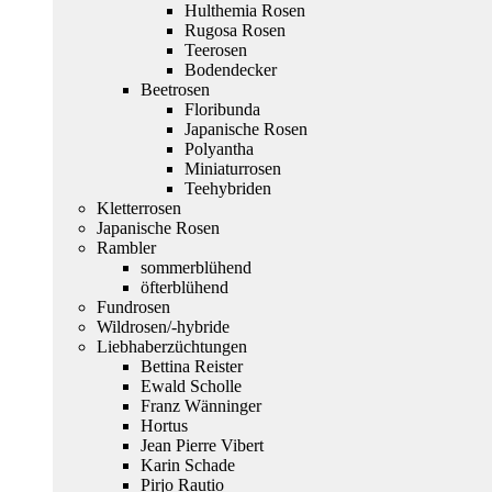
Hulthemia Rosen
Rugosa Rosen
Teerosen
Bodendecker
Beetrosen
Floribunda
Japanische Rosen
Polyantha
Miniaturrosen
Teehybriden
Kletterrosen
Japanische Rosen
Rambler
sommerblühend
öfterblühend
Fundrosen
Wildrosen/-hybride
Liebhaberzüchtungen
Bettina Reister
Ewald Scholle
Franz Wänninger
Hortus
Jean Pierre Vibert
Karin Schade
Pirjo Rautio