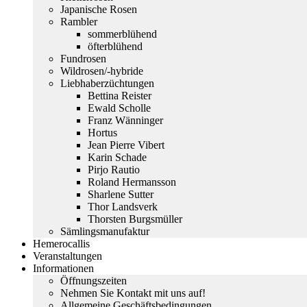
Japanische Rosen
Rambler
sommerblühend
öfterblühend
Fundrosen
Wildrosen/-hybride
Liebhaberzüchtungen
Bettina Reister
Ewald Scholle
Franz Wänninger
Hortus
Jean Pierre Vibert
Karin Schade
Pirjo Rautio
Roland Hermansson
Sharlene Sutter
Thor Landsverk
Thorsten Burgsmüller
Sämlingsmanufaktur
Hemerocallis
Veranstaltungen
Informationen
Öffnungszeiten
Nehmen Sie Kontakt mit uns auf!
Allgemeine Geschäftsbedingungen