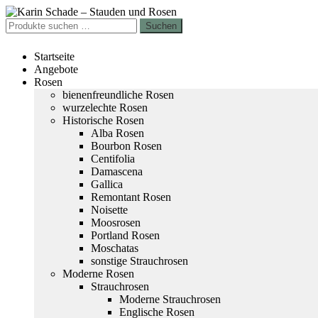
Zur
Zum
Navigation
Inhalt
Suchen
Suchen
springen
springen
nach:
Startseite
Angebote
Rosen
bienenfreundliche Rosen
wurzelechte Rosen
Historische Rosen
Alba Rosen
Bourbon Rosen
Centifolia
Damascena
Gallica
Remontant Rosen
Noisette
Moosrosen
Portland Rosen
Moschatas
sonstige Strauchrosen
Moderne Rosen
Strauchrosen
Moderne Strauchrosen
Englische Rosen