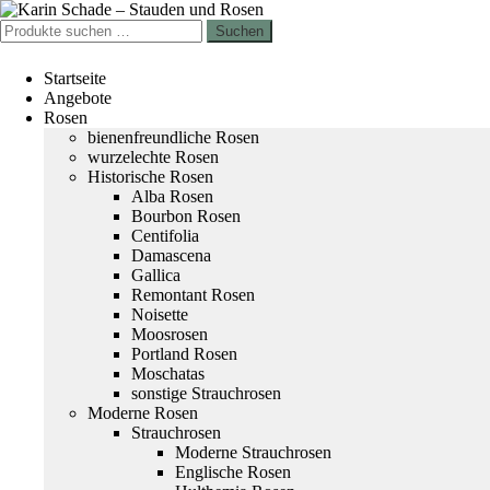
Zur
Zum
Navigation
Inhalt
Suchen
Suchen
springen
springen
nach:
Startseite
Angebote
Rosen
bienenfreundliche Rosen
wurzelechte Rosen
Historische Rosen
Alba Rosen
Bourbon Rosen
Centifolia
Damascena
Gallica
Remontant Rosen
Noisette
Moosrosen
Portland Rosen
Moschatas
sonstige Strauchrosen
Moderne Rosen
Strauchrosen
Moderne Strauchrosen
Englische Rosen