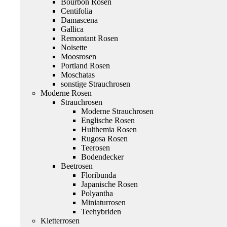
Bourbon Rosen
Centifolia
Damascena
Gallica
Remontant Rosen
Noisette
Moosrosen
Portland Rosen
Moschatas
sonstige Strauchrosen
Moderne Rosen
Strauchrosen
Moderne Strauchrosen
Englische Rosen
Hulthemia Rosen
Rugosa Rosen
Teerosen
Bodendecker
Beetrosen
Floribunda
Japanische Rosen
Polyantha
Miniaturrosen
Teehybriden
Kletterrosen