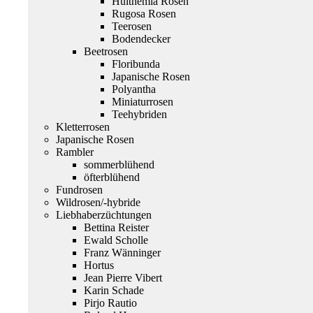
Hulthemia Rosen
Rugosa Rosen
Teerosen
Bodendecker
Beetrosen
Floribunda
Japanische Rosen
Polyantha
Miniaturrosen
Teehybriden
Kletterrosen
Japanische Rosen
Rambler
sommerblühend
öfterblühend
Fundrosen
Wildrosen/-hybride
Liebhaberzüchtungen
Bettina Reister
Ewald Scholle
Franz Wänninger
Hortus
Jean Pierre Vibert
Karin Schade
Pirjo Rautio