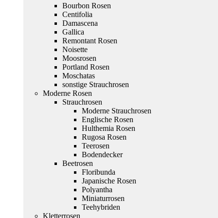
Bourbon Rosen
Centifolia
Damascena
Gallica
Remontant Rosen
Noisette
Moosrosen
Portland Rosen
Moschatas
sonstige Strauchrosen
Moderne Rosen
Strauchrosen
Moderne Strauchrosen
Englische Rosen
Hulthemia Rosen
Rugosa Rosen
Teerosen
Bodendecker
Beetrosen
Floribunda
Japanische Rosen
Polyantha
Miniaturrosen
Teehybriden
Kletterrosen