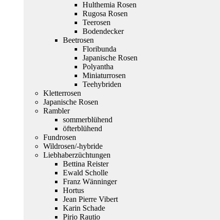
Hulthemia Rosen
Rugosa Rosen
Teerosen
Bodendecker
Beetrosen
Floribunda
Japanische Rosen
Polyantha
Miniaturrosen
Teehybriden
Kletterrosen
Japanische Rosen
Rambler
sommerblühend
öfterblühend
Fundrosen
Wildrosen/-hybride
Liebhaberzüchtungen
Bettina Reister
Ewald Scholle
Franz Wänninger
Hortus
Jean Pierre Vibert
Karin Schade
Pirjo Rautio