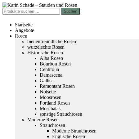
Zur
Zum
Navigation
Inhalt
Suchen
Suchen
springen
springen
nach:
Startseite
Angebote
Rosen
bienenfreundliche Rosen
wurzelechte Rosen
Historische Rosen
Alba Rosen
Bourbon Rosen
Centifolia
Damascena
Gallica
Remontant Rosen
Noisette
Moosrosen
Portland Rosen
Moschatas
sonstige Strauchrosen
Moderne Rosen
Strauchrosen
Moderne Strauchrosen
Englische Rosen