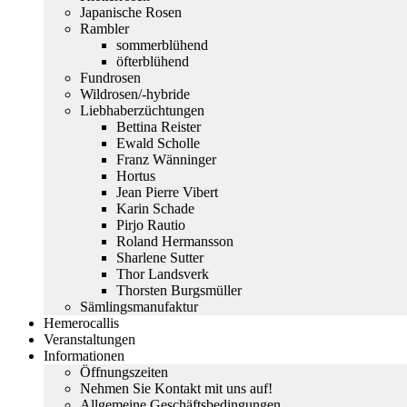
Japanische Rosen
Rambler
sommerblühend
öfterblühend
Fundrosen
Wildrosen/-hybride
Liebhaberzüchtungen
Bettina Reister
Ewald Scholle
Franz Wänninger
Hortus
Jean Pierre Vibert
Karin Schade
Pirjo Rautio
Roland Hermansson
Sharlene Sutter
Thor Landsverk
Thorsten Burgsmüller
Sämlingsmanufaktur
Hemerocallis
Veranstaltungen
Informationen
Öffnungszeiten
Nehmen Sie Kontakt mit uns auf!
Allgemeine Geschäftsbedingungen