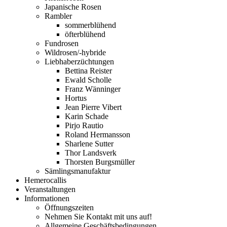
Japanische Rosen
Rambler
sommerblühend
öfterblühend
Fundrosen
Wildrosen/-hybride
Liebhaberzüchtungen
Bettina Reister
Ewald Scholle
Franz Wänninger
Hortus
Jean Pierre Vibert
Karin Schade
Pirjo Rautio
Roland Hermansson
Sharlene Sutter
Thor Landsverk
Thorsten Burgsmüller
Sämlingsmanufaktur
Hemerocallis
Veranstaltungen
Informationen
Öffnungszeiten
Nehmen Sie Kontakt mit uns auf!
Allgemeine Geschäftsbedingungen