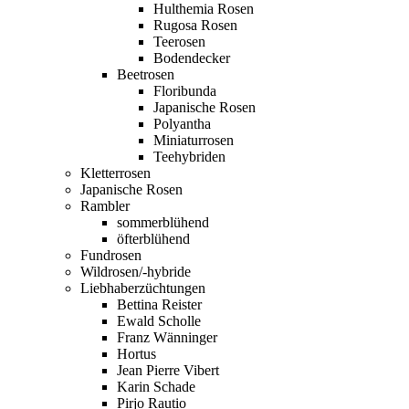
Hulthemia Rosen
Rugosa Rosen
Teerosen
Bodendecker
Beetrosen
Floribunda
Japanische Rosen
Polyantha
Miniaturrosen
Teehybriden
Kletterrosen
Japanische Rosen
Rambler
sommerblühend
öfterblühend
Fundrosen
Wildrosen/-hybride
Liebhaberzüchtungen
Bettina Reister
Ewald Scholle
Franz Wänninger
Hortus
Jean Pierre Vibert
Karin Schade
Pirjo Rautio