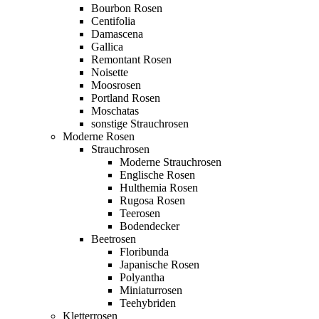
Bourbon Rosen
Centifolia
Damascena
Gallica
Remontant Rosen
Noisette
Moosrosen
Portland Rosen
Moschatas
sonstige Strauchrosen
Moderne Rosen
Strauchrosen
Moderne Strauchrosen
Englische Rosen
Hulthemia Rosen
Rugosa Rosen
Teerosen
Bodendecker
Beetrosen
Floribunda
Japanische Rosen
Polyantha
Miniaturrosen
Teehybriden
Kletterrosen