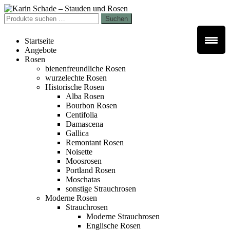
Zur
Zum
Navigation
Inhalt
Suchen
Suchen
springen
springen
nach:
Startseite
Angebote
Rosen
bienenfreundliche Rosen
wurzelechte Rosen
Historische Rosen
Alba Rosen
Bourbon Rosen
Centifolia
Damascena
Gallica
Remontant Rosen
Noisette
Moosrosen
Portland Rosen
Moschatas
sonstige Strauchrosen
Moderne Rosen
Strauchrosen
Moderne Strauchrosen
Englische Rosen