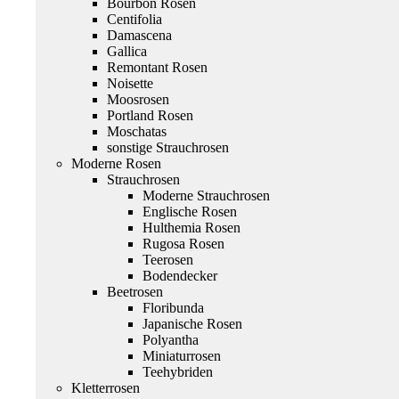
Bourbon Rosen
Centifolia
Damascena
Gallica
Remontant Rosen
Noisette
Moosrosen
Portland Rosen
Moschatas
sonstige Strauchrosen
Moderne Rosen
Strauchrosen
Moderne Strauchrosen
Englische Rosen
Hulthemia Rosen
Rugosa Rosen
Teerosen
Bodendecker
Beetrosen
Floribunda
Japanische Rosen
Polyantha
Miniaturrosen
Teehybriden
Kletterrosen