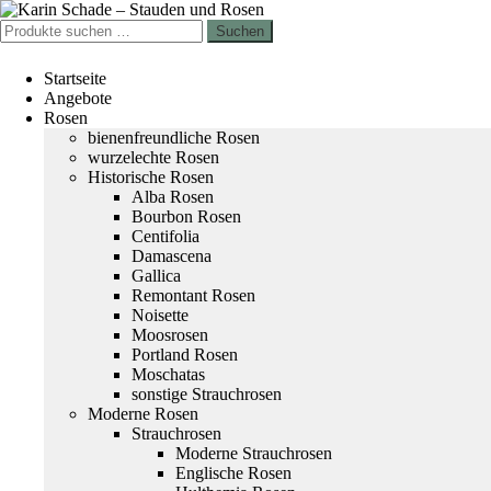
Zur
Zum
Navigation
Inhalt
Suchen
Suchen
springen
springen
nach:
Startseite
Angebote
Rosen
bienenfreundliche Rosen
wurzelechte Rosen
Historische Rosen
Alba Rosen
Bourbon Rosen
Centifolia
Damascena
Gallica
Remontant Rosen
Noisette
Moosrosen
Portland Rosen
Moschatas
sonstige Strauchrosen
Moderne Rosen
Strauchrosen
Moderne Strauchrosen
Englische Rosen