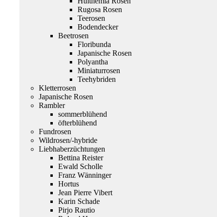
Hulthemia Rosen
Rugosa Rosen
Teerosen
Bodendecker
Beetrosen
Floribunda
Japanische Rosen
Polyantha
Miniaturrosen
Teehybriden
Kletterrosen
Japanische Rosen
Rambler
sommerblühend
öfterblühend
Fundrosen
Wildrosen/-hybride
Liebhaberzüchtungen
Bettina Reister
Ewald Scholle
Franz Wänninger
Hortus
Jean Pierre Vibert
Karin Schade
Pirjo Rautio