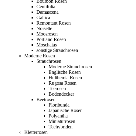
Bourbon Rosen
Centifolia
Damascena
Gallica
Remontant Rosen
Noisette
Moosrosen
Portland Rosen
Moschatas
sonstige Strauchrosen
Moderne Rosen
Strauchrosen
Moderne Strauchrosen
Englische Rosen
Hulthemia Rosen
Rugosa Rosen
Teerosen
Bodendecker
Beetrosen
Floribunda
Japanische Rosen
Polyantha
Miniaturrosen
Teehybriden
Kletterrosen