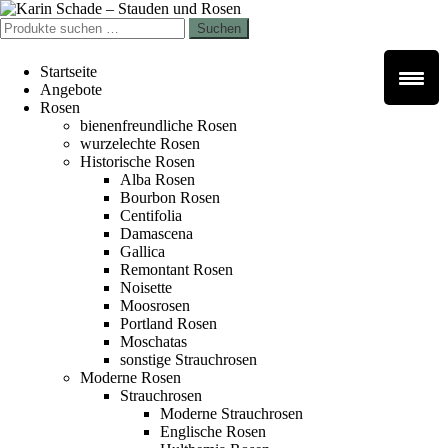
Zur
Zum
Navigation
Inhalt
Suchen
Suchen
springen
springen
nach:
Startseite
Angebote
Rosen
bienenfreundliche Rosen
wurzelechte Rosen
Historische Rosen
Alba Rosen
Bourbon Rosen
Centifolia
Damascena
Gallica
Remontant Rosen
Noisette
Moosrosen
Portland Rosen
Moschatas
sonstige Strauchrosen
Moderne Rosen
Strauchrosen
Moderne Strauchrosen
Englische Rosen