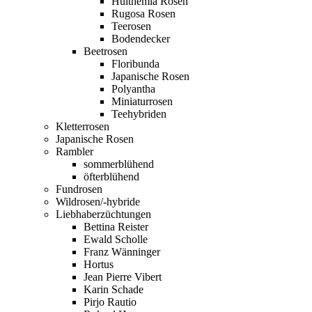
Hulthemia Rosen
Rugosa Rosen
Teerosen
Bodendecker
Beetrosen
Floribunda
Japanische Rosen
Polyantha
Miniaturrosen
Teehybriden
Kletterrosen
Japanische Rosen
Rambler
sommerblühend
öfterblühend
Fundrosen
Wildrosen/-hybride
Liebhaberzüchtungen
Bettina Reister
Ewald Scholle
Franz Wänninger
Hortus
Jean Pierre Vibert
Karin Schade
Pirjo Rautio