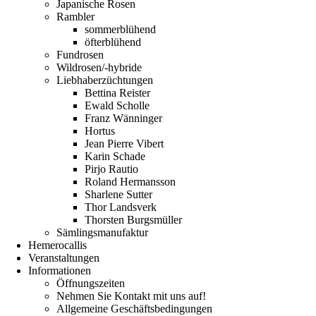
Japanische Rosen
Rambler
sommerblühend
öfterblühend
Fundrosen
Wildrosen/-hybride
Liebhaberzüchtungen
Bettina Reister
Ewald Scholle
Franz Wänninger
Hortus
Jean Pierre Vibert
Karin Schade
Pirjo Rautio
Roland Hermansson
Sharlene Sutter
Thor Landsverk
Thorsten Burgsmüller
Sämlingsmanufaktur
Hemerocallis
Veranstaltungen
Informationen
Öffnungszeiten
Nehmen Sie Kontakt mit uns auf!
Allgemeine Geschäftsbedingungen