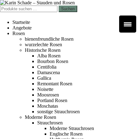
Zur
Zum
Navigation
Inhalt
Suchen
Suchen
springen
springen
nach:
Startseite
Angebote
Rosen
bienenfreundliche Rosen
wurzelechte Rosen
Historische Rosen
Alba Rosen
Bourbon Rosen
Centifolia
Damascena
Gallica
Remontant Rosen
Noisette
Moosrosen
Portland Rosen
Moschatas
sonstige Strauchrosen
Moderne Rosen
Strauchrosen
Moderne Strauchrosen
Englische Rosen