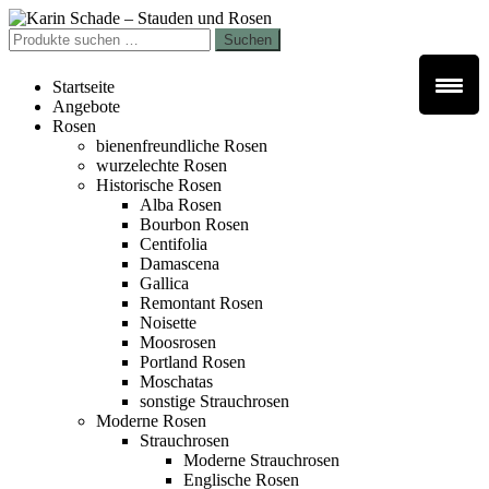
Zur
Zum
Navigation
Inhalt
Suchen
Suchen
springen
springen
nach:
Startseite
Angebote
Rosen
bienenfreundliche Rosen
wurzelechte Rosen
Historische Rosen
Alba Rosen
Bourbon Rosen
Centifolia
Damascena
Gallica
Remontant Rosen
Noisette
Moosrosen
Portland Rosen
Moschatas
sonstige Strauchrosen
Moderne Rosen
Strauchrosen
Moderne Strauchrosen
Englische Rosen