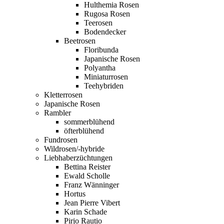
Hulthemia Rosen
Rugosa Rosen
Teerosen
Bodendecker
Beetrosen
Floribunda
Japanische Rosen
Polyantha
Miniaturrosen
Teehybriden
Kletterrosen
Japanische Rosen
Rambler
sommerblühend
öfterblühend
Fundrosen
Wildrosen/-hybride
Liebhaberzüchtungen
Bettina Reister
Ewald Scholle
Franz Wänninger
Hortus
Jean Pierre Vibert
Karin Schade
Pirjo Rautio