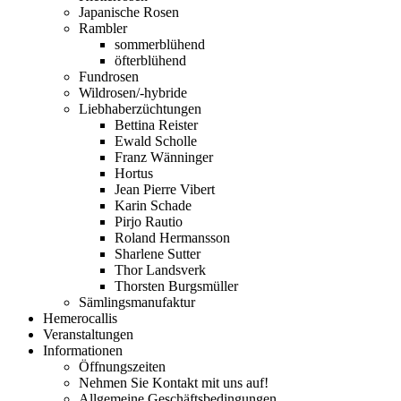
Japanische Rosen
Rambler
sommerblühend
öfterblühend
Fundrosen
Wildrosen/-hybride
Liebhaberzüchtungen
Bettina Reister
Ewald Scholle
Franz Wänninger
Hortus
Jean Pierre Vibert
Karin Schade
Pirjo Rautio
Roland Hermansson
Sharlene Sutter
Thor Landsverk
Thorsten Burgsmüller
Sämlingsmanufaktur
Hemerocallis
Veranstaltungen
Informationen
Öffnungszeiten
Nehmen Sie Kontakt mit uns auf!
Allgemeine Geschäftsbedingungen