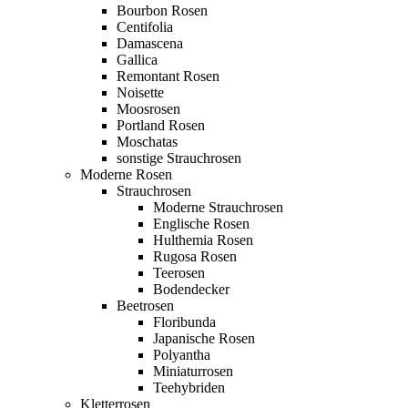
Bourbon Rosen
Centifolia
Damascena
Gallica
Remontant Rosen
Noisette
Moosrosen
Portland Rosen
Moschatas
sonstige Strauchrosen
Moderne Rosen
Strauchrosen
Moderne Strauchrosen
Englische Rosen
Hulthemia Rosen
Rugosa Rosen
Teerosen
Bodendecker
Beetrosen
Floribunda
Japanische Rosen
Polyantha
Miniaturrosen
Teehybriden
Kletterrosen