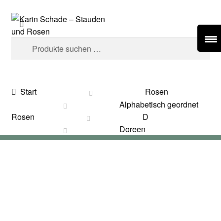
Zur
Zum
Suchen
Navigation
Inhalt
springen
springen
Suchen
nach:
Startseite
Start
Rosen
Alphabetisch geordnet
Angebote
Rosen
D
Doreen
Rosen
Hemerocallis
Veranstaltungen
Informationen