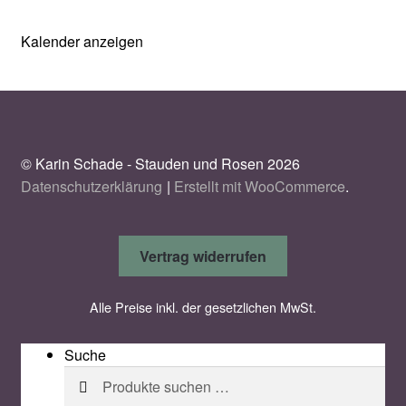
Kalender anzeigen
© Karin Schade - Stauden und Rosen 2026
Datenschutzerklärung
Erstellt mit WooCommerce
.
Vertrag widerrufen
Alle Preise inkl. der gesetzlichen MwSt.
Suche
Suchen
Suchen
nach: