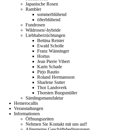
Japanische Rosen
Rambler
sommerblühend
öfterblühend
Fundrosen
Wildrosen/-hybride
Liebhaberzüchtungen
Bettina Reister
Ewald Scholle
Franz Wänninger
Hortus
Jean Pierre Vibert
Karin Schade
Pirjo Rautio
Roland Hermansson
Sharlene Sutter
Thor Landsverk
Thorsten Burgsmüller
Sämlingsmanufaktur
Hemerocallis
Veranstaltungen
Informationen
Öffnungszeiten
Nehmen Sie Kontakt mit uns auf!
Allgemeine Geschäftsbedingungen