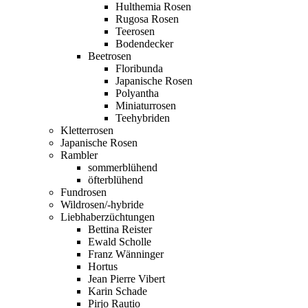
Hulthemia Rosen
Rugosa Rosen
Teerosen
Bodendecker
Beetrosen
Floribunda
Japanische Rosen
Polyantha
Miniaturrosen
Teehybriden
Kletterrosen
Japanische Rosen
Rambler
sommerblühend
öfterblühend
Fundrosen
Wildrosen/-hybride
Liebhaberzüchtungen
Bettina Reister
Ewald Scholle
Franz Wänninger
Hortus
Jean Pierre Vibert
Karin Schade
Pirjo Rautio