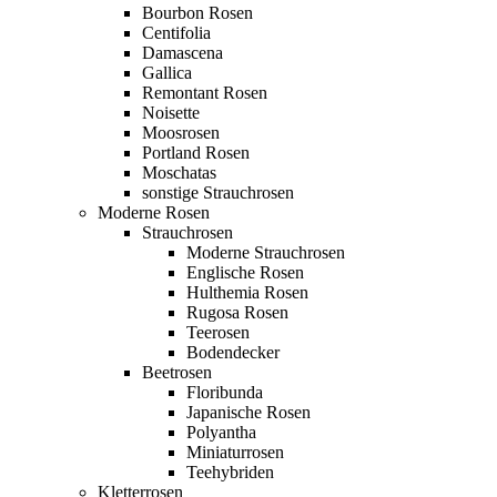
Bourbon Rosen
Centifolia
Damascena
Gallica
Remontant Rosen
Noisette
Moosrosen
Portland Rosen
Moschatas
sonstige Strauchrosen
Moderne Rosen
Strauchrosen
Moderne Strauchrosen
Englische Rosen
Hulthemia Rosen
Rugosa Rosen
Teerosen
Bodendecker
Beetrosen
Floribunda
Japanische Rosen
Polyantha
Miniaturrosen
Teehybriden
Kletterrosen