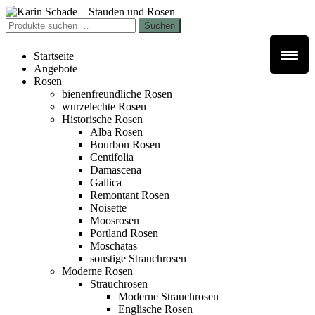
Zur
Zum
Navigation
Inhalt
Suchen
Suchen
springen
springen
nach:
Startseite
Angebote
Rosen
bienenfreundliche Rosen
wurzelechte Rosen
Historische Rosen
Alba Rosen
Bourbon Rosen
Centifolia
Damascena
Gallica
Remontant Rosen
Noisette
Moosrosen
Portland Rosen
Moschatas
sonstige Strauchrosen
Moderne Rosen
Strauchrosen
Moderne Strauchrosen
Englische Rosen