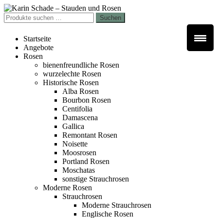
Zur
Zum
Navigation
Inhalt
Suchen
Suchen
springen
springen
nach:
Startseite
Angebote
Rosen
bienenfreundliche Rosen
wurzelechte Rosen
Historische Rosen
Alba Rosen
Bourbon Rosen
Centifolia
Damascena
Gallica
Remontant Rosen
Noisette
Moosrosen
Portland Rosen
Moschatas
sonstige Strauchrosen
Moderne Rosen
Strauchrosen
Moderne Strauchrosen
Englische Rosen