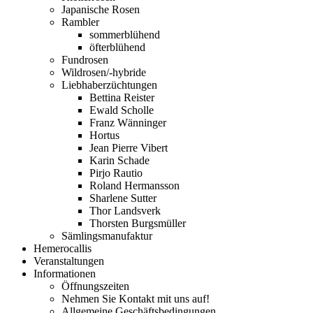
Japanische Rosen
Rambler
sommerblühend
öfterblühend
Fundrosen
Wildrosen/-hybride
Liebhaberzüchtungen
Bettina Reister
Ewald Scholle
Franz Wänninger
Hortus
Jean Pierre Vibert
Karin Schade
Pirjo Rautio
Roland Hermansson
Sharlene Sutter
Thor Landsverk
Thorsten Burgsmüller
Sämlingsmanufaktur
Hemerocallis
Veranstaltungen
Informationen
Öffnungszeiten
Nehmen Sie Kontakt mit uns auf!
Allgemeine Geschäftsbedingungen