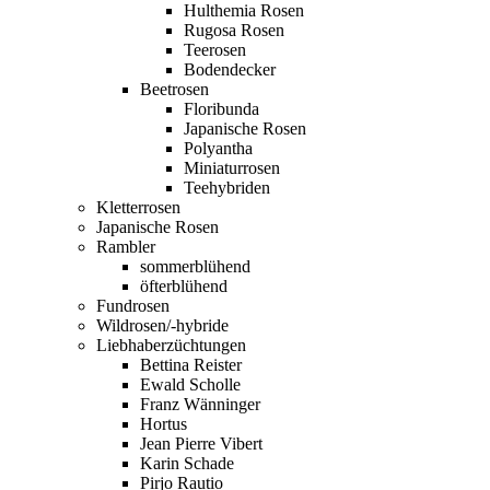
Hulthemia Rosen
Rugosa Rosen
Teerosen
Bodendecker
Beetrosen
Floribunda
Japanische Rosen
Polyantha
Miniaturrosen
Teehybriden
Kletterrosen
Japanische Rosen
Rambler
sommerblühend
öfterblühend
Fundrosen
Wildrosen/-hybride
Liebhaberzüchtungen
Bettina Reister
Ewald Scholle
Franz Wänninger
Hortus
Jean Pierre Vibert
Karin Schade
Pirjo Rautio