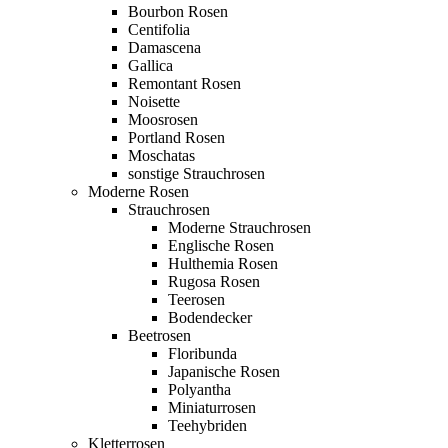
Bourbon Rosen
Centifolia
Damascena
Gallica
Remontant Rosen
Noisette
Moosrosen
Portland Rosen
Moschatas
sonstige Strauchrosen
Moderne Rosen
Strauchrosen
Moderne Strauchrosen
Englische Rosen
Hulthemia Rosen
Rugosa Rosen
Teerosen
Bodendecker
Beetrosen
Floribunda
Japanische Rosen
Polyantha
Miniaturrosen
Teehybriden
Kletterrosen