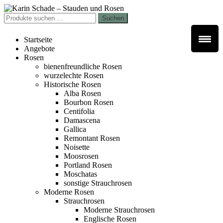
Zur
Zum
Navigation
Inhalt
Suchen
Suchen
springen
springen
nach:
Startseite
Angebote
Rosen
bienenfreundliche Rosen
wurzelechte Rosen
Historische Rosen
Alba Rosen
Bourbon Rosen
Centifolia
Damascena
Gallica
Remontant Rosen
Noisette
Moosrosen
Portland Rosen
Moschatas
sonstige Strauchrosen
Moderne Rosen
Strauchrosen
Moderne Strauchrosen
Englische Rosen