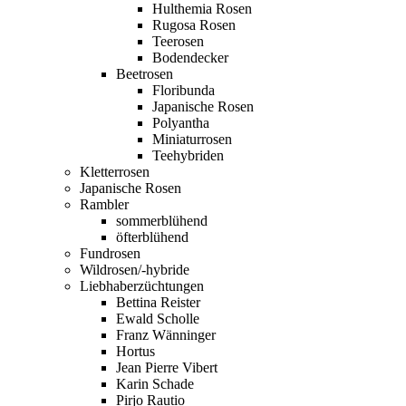
Hulthemia Rosen
Rugosa Rosen
Teerosen
Bodendecker
Beetrosen
Floribunda
Japanische Rosen
Polyantha
Miniaturrosen
Teehybriden
Kletterrosen
Japanische Rosen
Rambler
sommerblühend
öfterblühend
Fundrosen
Wildrosen/-hybride
Liebhaberzüchtungen
Bettina Reister
Ewald Scholle
Franz Wänninger
Hortus
Jean Pierre Vibert
Karin Schade
Pirjo Rautio