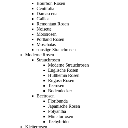
Bourbon Rosen
Centifolia
Damascena
Gallica
Remontant Rosen
Noisette
Moosrosen
Portland Rosen
Moschatas
sonstige Strauchrosen
Moderne Rosen
Strauchrosen
Moderne Strauchrosen
Englische Rosen
Hulthemia Rosen
Rugosa Rosen
Teerosen
Bodendecker
Beetrosen
Floribunda
Japanische Rosen
Polyantha
Miniaturrosen
Teehybriden
Kletterrosen