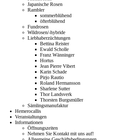
Japanische Rosen
Rambler
sommerblühend
öfterblühend
Fundrosen
Wildrosen/-hybride
Liebhaberzüchtungen
Bettina Reister
Ewald Scholle
Franz Wänninger
Hortus
Jean Pierre Vibert
Karin Schade
Pirjo Rautio
Roland Hermansson
Sharlene Sutter
Thor Landsverk
Thorsten Burgsmüller
Sämlingsmanufaktur
Hemerocallis
Veranstaltungen
Informationen
Öffnungszeiten
Nehmen Sie Kontakt mit uns auf!
Allgemeine Geschäftsbedingungen