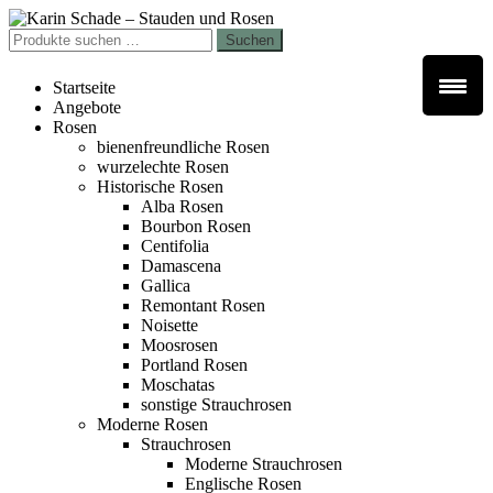
Zur
Zum
Navigation
Inhalt
Suchen
Suchen
springen
springen
nach:
Startseite
Angebote
Rosen
bienenfreundliche Rosen
wurzelechte Rosen
Historische Rosen
Alba Rosen
Bourbon Rosen
Centifolia
Damascena
Gallica
Remontant Rosen
Noisette
Moosrosen
Portland Rosen
Moschatas
sonstige Strauchrosen
Moderne Rosen
Strauchrosen
Moderne Strauchrosen
Englische Rosen