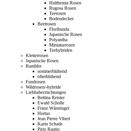
Hulthemia Rosen
Rugosa Rosen
Teerosen
Bodendecker
Beetrosen
Floribunda
Japanische Rosen
Polyantha
Miniaturrosen
Teehybriden
Kletterrosen
Japanische Rosen
Rambler
sommerblühend
öfterblühend
Fundrosen
Wildrosen/-hybride
Liebhaberzüchtungen
Bettina Reister
Ewald Scholle
Franz Wänninger
Hortus
Jean Pierre Vibert
Karin Schade
Pirjo Rautio