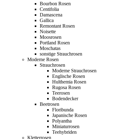
Bourbon Rosen
Centifolia
Damascena
Gallica
Remontant Rosen
Noisette
Moosrosen
Portland Rosen
Moschatas
sonstige Strauchrosen
Moderne Rosen
Strauchrosen
Moderne Strauchrosen
Englische Rosen
Hulthemia Rosen
Rugosa Rosen
Teerosen
Bodendecker
Beetrosen
Floribunda
Japanische Rosen
Polyantha
Miniaturrosen
Teehybriden
Kletterrosen