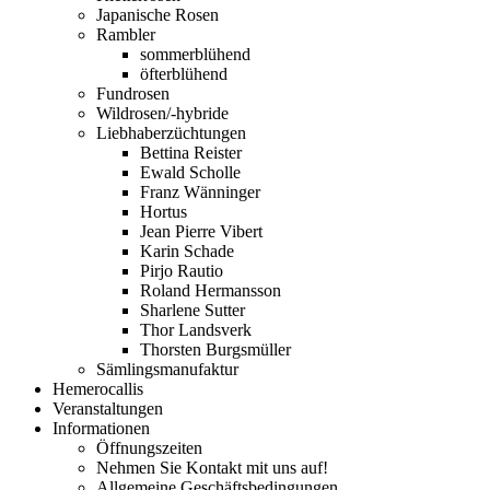
Japanische Rosen
Rambler
sommerblühend
öfterblühend
Fundrosen
Wildrosen/-hybride
Liebhaberzüchtungen
Bettina Reister
Ewald Scholle
Franz Wänninger
Hortus
Jean Pierre Vibert
Karin Schade
Pirjo Rautio
Roland Hermansson
Sharlene Sutter
Thor Landsverk
Thorsten Burgsmüller
Sämlingsmanufaktur
Hemerocallis
Veranstaltungen
Informationen
Öffnungszeiten
Nehmen Sie Kontakt mit uns auf!
Allgemeine Geschäftsbedingungen