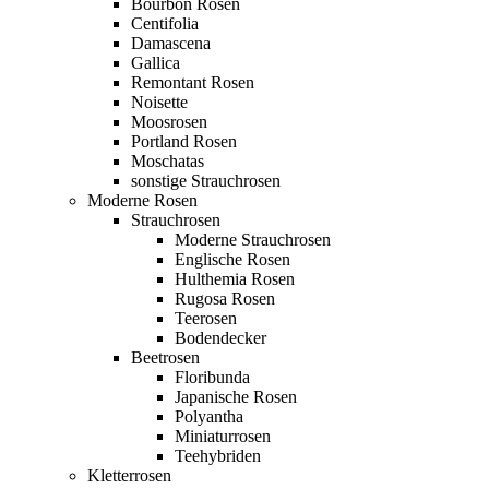
Bourbon Rosen
Centifolia
Damascena
Gallica
Remontant Rosen
Noisette
Moosrosen
Portland Rosen
Moschatas
sonstige Strauchrosen
Moderne Rosen
Strauchrosen
Moderne Strauchrosen
Englische Rosen
Hulthemia Rosen
Rugosa Rosen
Teerosen
Bodendecker
Beetrosen
Floribunda
Japanische Rosen
Polyantha
Miniaturrosen
Teehybriden
Kletterrosen