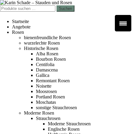
Zur
Zum
Navigation
Inhalt
Suchen
Suchen
springen
springen
nach:
Startseite
Angebote
Rosen
bienenfreundliche Rosen
wurzelechte Rosen
Historische Rosen
Alba Rosen
Bourbon Rosen
Centifolia
Damascena
Gallica
Remontant Rosen
Noisette
Moosrosen
Portland Rosen
Moschatas
sonstige Strauchrosen
Moderne Rosen
Strauchrosen
Moderne Strauchrosen
Englische Rosen