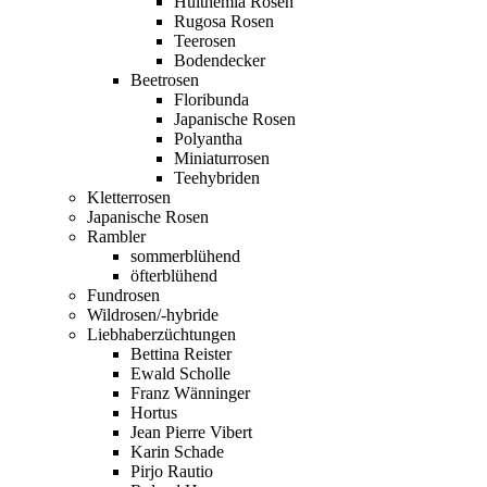
Hulthemia Rosen
Rugosa Rosen
Teerosen
Bodendecker
Beetrosen
Floribunda
Japanische Rosen
Polyantha
Miniaturrosen
Teehybriden
Kletterrosen
Japanische Rosen
Rambler
sommerblühend
öfterblühend
Fundrosen
Wildrosen/-hybride
Liebhaberzüchtungen
Bettina Reister
Ewald Scholle
Franz Wänninger
Hortus
Jean Pierre Vibert
Karin Schade
Pirjo Rautio