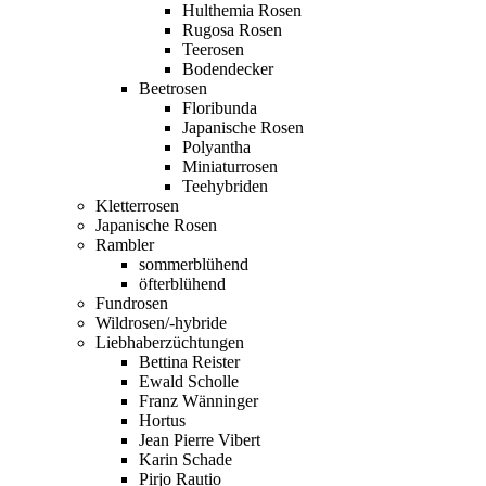
Hulthemia Rosen
Rugosa Rosen
Teerosen
Bodendecker
Beetrosen
Floribunda
Japanische Rosen
Polyantha
Miniaturrosen
Teehybriden
Kletterrosen
Japanische Rosen
Rambler
sommerblühend
öfterblühend
Fundrosen
Wildrosen/-hybride
Liebhaberzüchtungen
Bettina Reister
Ewald Scholle
Franz Wänninger
Hortus
Jean Pierre Vibert
Karin Schade
Pirjo Rautio