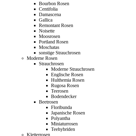
Bourbon Rosen
Centifolia
Damascena
Gallica
Remontant Rosen
Noisette
Moosrosen
Portland Rosen
Moschatas
sonstige Strauchrosen
Moderne Rosen
Strauchrosen
Moderne Strauchrosen
Englische Rosen
Hulthemia Rosen
Rugosa Rosen
Teerosen
Bodendecker
Beetrosen
Floribunda
Japanische Rosen
Polyantha
Miniaturrosen
Teehybriden
Kletterrosen