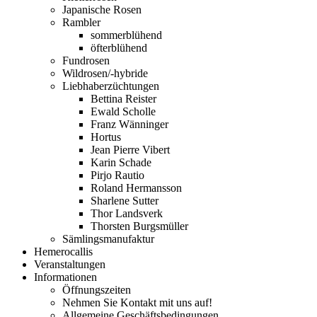
Japanische Rosen
Rambler
sommerblühend
öfterblühend
Fundrosen
Wildrosen/-hybride
Liebhaberzüchtungen
Bettina Reister
Ewald Scholle
Franz Wänninger
Hortus
Jean Pierre Vibert
Karin Schade
Pirjo Rautio
Roland Hermansson
Sharlene Sutter
Thor Landsverk
Thorsten Burgsmüller
Sämlingsmanufaktur
Hemerocallis
Veranstaltungen
Informationen
Öffnungszeiten
Nehmen Sie Kontakt mit uns auf!
Allgemeine Geschäftsbedingungen