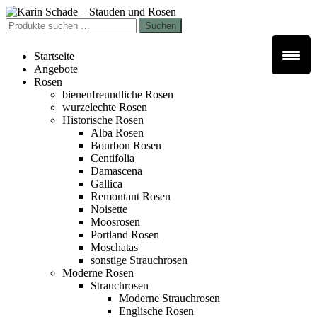
Zur
Zum
Navigation
Inhalt
Suchen
Suchen
springen
springen
nach:
Startseite
Angebote
Rosen
bienenfreundliche Rosen
wurzelechte Rosen
Historische Rosen
Alba Rosen
Bourbon Rosen
Centifolia
Damascena
Gallica
Remontant Rosen
Noisette
Moosrosen
Portland Rosen
Moschatas
sonstige Strauchrosen
Moderne Rosen
Strauchrosen
Moderne Strauchrosen
Englische Rosen