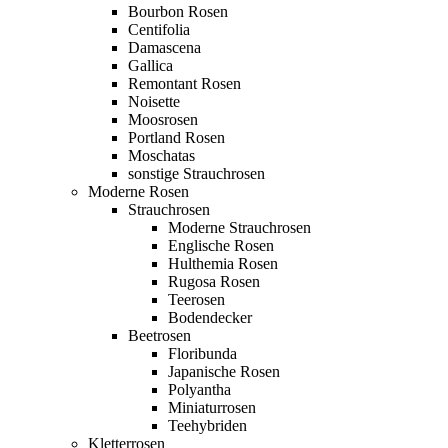
Bourbon Rosen
Centifolia
Damascena
Gallica
Remontant Rosen
Noisette
Moosrosen
Portland Rosen
Moschatas
sonstige Strauchrosen
Moderne Rosen
Strauchrosen
Moderne Strauchrosen
Englische Rosen
Hulthemia Rosen
Rugosa Rosen
Teerosen
Bodendecker
Beetrosen
Floribunda
Japanische Rosen
Polyantha
Miniaturrosen
Teehybriden
Kletterrosen