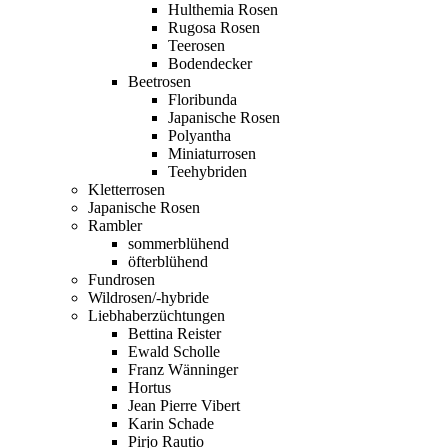
Hulthemia Rosen
Rugosa Rosen
Teerosen
Bodendecker
Beetrosen
Floribunda
Japanische Rosen
Polyantha
Miniaturrosen
Teehybriden
Kletterrosen
Japanische Rosen
Rambler
sommerblühend
öfterblühend
Fundrosen
Wildrosen/-hybride
Liebhaberzüchtungen
Bettina Reister
Ewald Scholle
Franz Wänninger
Hortus
Jean Pierre Vibert
Karin Schade
Pirjo Rautio