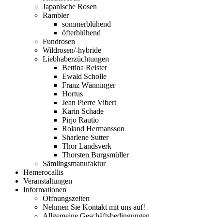
Japanische Rosen
Rambler
sommerblühend
öfterblühend
Fundrosen
Wildrosen/-hybride
Liebhaberzüchtungen
Bettina Reister
Ewald Scholle
Franz Wänninger
Hortus
Jean Pierre Vibert
Karin Schade
Pirjo Rautio
Roland Hermansson
Sharlene Sutter
Thor Landsverk
Thorsten Burgsmüller
Sämlingsmanufaktur
Hemerocallis
Veranstaltungen
Informationen
Öffnungszeiten
Nehmen Sie Kontakt mit uns auf!
Allgemeine Geschäftsbedingungen