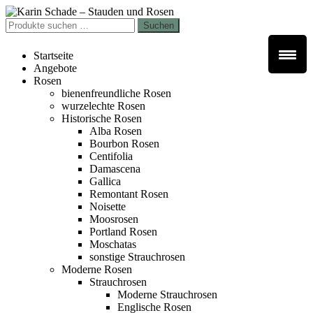
Zur
Zum
Navigation
Inhalt
Suchen
Suchen
springen
springen
nach:
Startseite
Angebote
Rosen
bienenfreundliche Rosen
wurzelechte Rosen
Historische Rosen
Alba Rosen
Bourbon Rosen
Centifolia
Damascena
Gallica
Remontant Rosen
Noisette
Moosrosen
Portland Rosen
Moschatas
sonstige Strauchrosen
Moderne Rosen
Strauchrosen
Moderne Strauchrosen
Englische Rosen