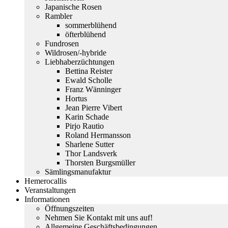
Japanische Rosen
Rambler
sommerblühend
öfterblühend
Fundrosen
Wildrosen/-hybride
Liebhaberzüchtungen
Bettina Reister
Ewald Scholle
Franz Wänninger
Hortus
Jean Pierre Vibert
Karin Schade
Pirjo Rautio
Roland Hermansson
Sharlene Sutter
Thor Landsverk
Thorsten Burgsmüller
Sämlingsmanufaktur
Hemerocallis
Veranstaltungen
Informationen
Öffnungszeiten
Nehmen Sie Kontakt mit uns auf!
Allgemeine Geschäftsbedingungen