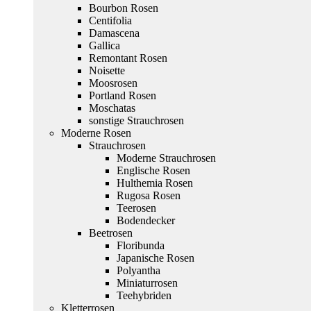
Bourbon Rosen
Centifolia
Damascena
Gallica
Remontant Rosen
Noisette
Moosrosen
Portland Rosen
Moschatas
sonstige Strauchrosen
Moderne Rosen
Strauchrosen
Moderne Strauchrosen
Englische Rosen
Hulthemia Rosen
Rugosa Rosen
Teerosen
Bodendecker
Beetrosen
Floribunda
Japanische Rosen
Polyantha
Miniaturrosen
Teehybriden
Kletterrosen