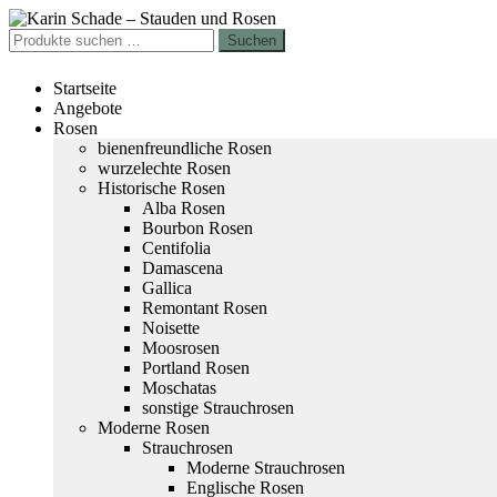
Zur
Zum
Navigation
Inhalt
Suchen
Suchen
springen
springen
nach:
Startseite
Angebote
Rosen
bienenfreundliche Rosen
wurzelechte Rosen
Historische Rosen
Alba Rosen
Bourbon Rosen
Centifolia
Damascena
Gallica
Remontant Rosen
Noisette
Moosrosen
Portland Rosen
Moschatas
sonstige Strauchrosen
Moderne Rosen
Strauchrosen
Moderne Strauchrosen
Englische Rosen