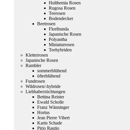
Hulthemia Rosen
Rugosa Rosen
Teerosen
Bodendecker
Beetrosen
Floribunda
Japanische Rosen
Polyantha
Miniaturrosen
Teehybriden
Kletterrosen
Japanische Rosen
Rambler
sommerblühend
öfterblühend
Fundrosen
Wildrosen/-hybride
Liebhaberzüchtungen
Bettina Reister
Ewald Scholle
Franz Wänninger
Hortus
Jean Pierre Vibert
Karin Schade
Pirjo Rautio