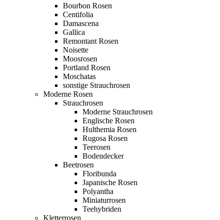
Bourbon Rosen
Centifolia
Damascena
Gallica
Remontant Rosen
Noisette
Moosrosen
Portland Rosen
Moschatas
sonstige Strauchrosen
Moderne Rosen
Strauchrosen
Moderne Strauchrosen
Englische Rosen
Hulthemia Rosen
Rugosa Rosen
Teerosen
Bodendecker
Beetrosen
Floribunda
Japanische Rosen
Polyantha
Miniaturrosen
Teehybriden
Kletterrosen