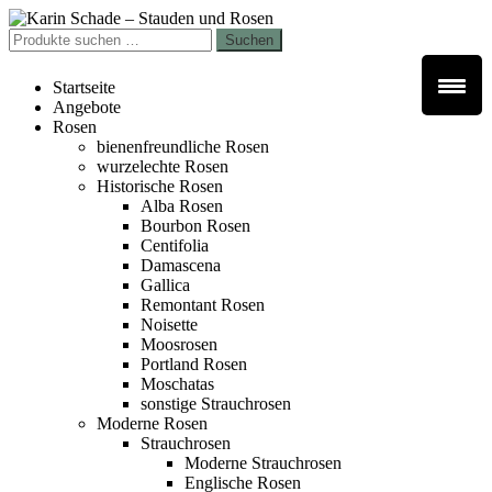
Zur
Zum
Navigation
Inhalt
Suchen
Suchen
springen
springen
nach:
Startseite
Angebote
Rosen
bienenfreundliche Rosen
wurzelechte Rosen
Historische Rosen
Alba Rosen
Bourbon Rosen
Centifolia
Damascena
Gallica
Remontant Rosen
Noisette
Moosrosen
Portland Rosen
Moschatas
sonstige Strauchrosen
Moderne Rosen
Strauchrosen
Moderne Strauchrosen
Englische Rosen