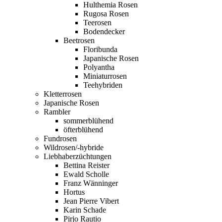
Hulthemia Rosen
Rugosa Rosen
Teerosen
Bodendecker
Beetrosen
Floribunda
Japanische Rosen
Polyantha
Miniaturrosen
Teehybriden
Kletterrosen
Japanische Rosen
Rambler
sommerblühend
öfterblühend
Fundrosen
Wildrosen/-hybride
Liebhaberzüchtungen
Bettina Reister
Ewald Scholle
Franz Wänninger
Hortus
Jean Pierre Vibert
Karin Schade
Pirjo Rautio