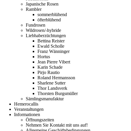
Japanische Rosen
Rambler
sommerblühend
öfterblühend
Fundrosen
Wildrosen/-hybride
Liebhaberzüchtungen
Bettina Reister
Ewald Scholle
Franz Wänninger
Hortus
Jean Pierre Vibert
Karin Schade
Pirjo Rautio
Roland Hermansson
Sharlene Sutter
Thor Landsverk
Thorsten Burgsmüller
Sämlingsmanufaktur
Hemerocallis
Veranstaltungen
Informationen
Öffnungszeiten
Nehmen Sie Kontakt mit uns auf!
Allgemeine Geschäftsbedingungen