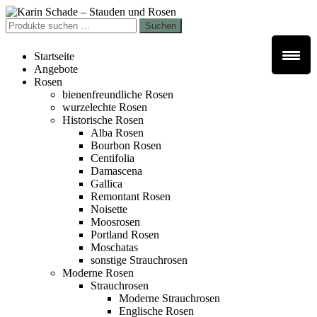
Zur
Zum
Navigation
Inhalt
Suchen
Suchen
springen
springen
nach:
Startseite
Angebote
Rosen
bienenfreundliche Rosen
wurzelechte Rosen
Historische Rosen
Alba Rosen
Bourbon Rosen
Centifolia
Damascena
Gallica
Remontant Rosen
Noisette
Moosrosen
Portland Rosen
Moschatas
sonstige Strauchrosen
Moderne Rosen
Strauchrosen
Moderne Strauchrosen
Englische Rosen