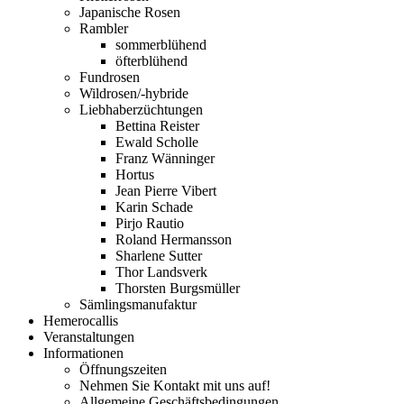
Japanische Rosen
Rambler
sommerblühend
öfterblühend
Fundrosen
Wildrosen/-hybride
Liebhaberzüchtungen
Bettina Reister
Ewald Scholle
Franz Wänninger
Hortus
Jean Pierre Vibert
Karin Schade
Pirjo Rautio
Roland Hermansson
Sharlene Sutter
Thor Landsverk
Thorsten Burgsmüller
Sämlingsmanufaktur
Hemerocallis
Veranstaltungen
Informationen
Öffnungszeiten
Nehmen Sie Kontakt mit uns auf!
Allgemeine Geschäftsbedingungen