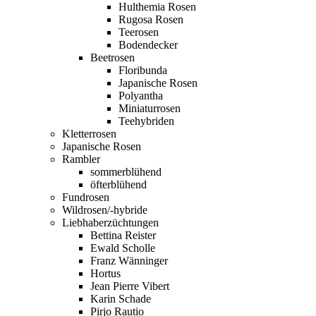
Hulthemia Rosen
Rugosa Rosen
Teerosen
Bodendecker
Beetrosen
Floribunda
Japanische Rosen
Polyantha
Miniaturrosen
Teehybriden
Kletterrosen
Japanische Rosen
Rambler
sommerblühend
öfterblühend
Fundrosen
Wildrosen/-hybride
Liebhaberzüchtungen
Bettina Reister
Ewald Scholle
Franz Wänninger
Hortus
Jean Pierre Vibert
Karin Schade
Pirjo Rautio