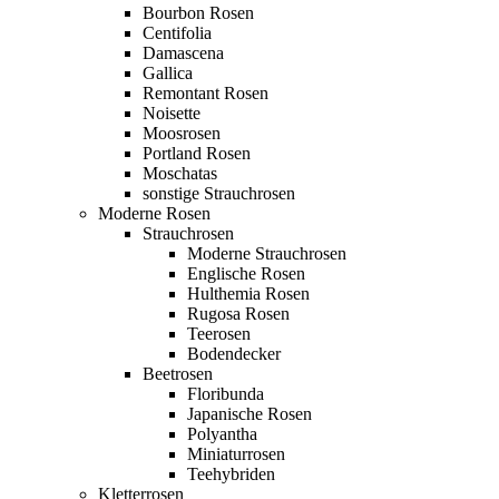
Bourbon Rosen
Centifolia
Damascena
Gallica
Remontant Rosen
Noisette
Moosrosen
Portland Rosen
Moschatas
sonstige Strauchrosen
Moderne Rosen
Strauchrosen
Moderne Strauchrosen
Englische Rosen
Hulthemia Rosen
Rugosa Rosen
Teerosen
Bodendecker
Beetrosen
Floribunda
Japanische Rosen
Polyantha
Miniaturrosen
Teehybriden
Kletterrosen