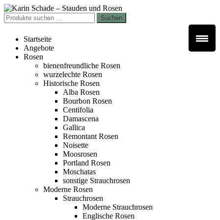
Zur
Zum
Navigation
Inhalt
Suchen
Suchen
springen
springen
nach:
Startseite
Angebote
Rosen
bienenfreundliche Rosen
wurzelechte Rosen
Historische Rosen
Alba Rosen
Bourbon Rosen
Centifolia
Damascena
Gallica
Remontant Rosen
Noisette
Moosrosen
Portland Rosen
Moschatas
sonstige Strauchrosen
Moderne Rosen
Strauchrosen
Moderne Strauchrosen
Englische Rosen