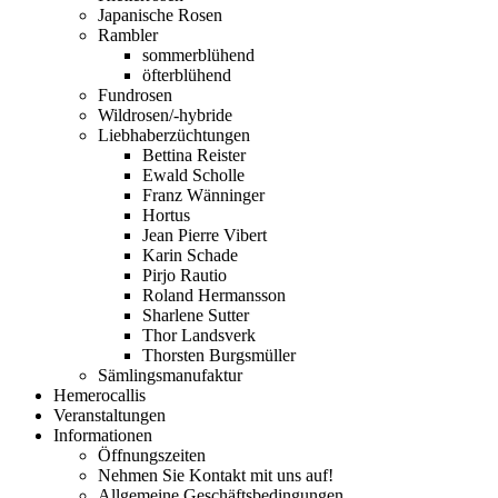
Japanische Rosen
Rambler
sommerblühend
öfterblühend
Fundrosen
Wildrosen/-hybride
Liebhaberzüchtungen
Bettina Reister
Ewald Scholle
Franz Wänninger
Hortus
Jean Pierre Vibert
Karin Schade
Pirjo Rautio
Roland Hermansson
Sharlene Sutter
Thor Landsverk
Thorsten Burgsmüller
Sämlingsmanufaktur
Hemerocallis
Veranstaltungen
Informationen
Öffnungszeiten
Nehmen Sie Kontakt mit uns auf!
Allgemeine Geschäftsbedingungen