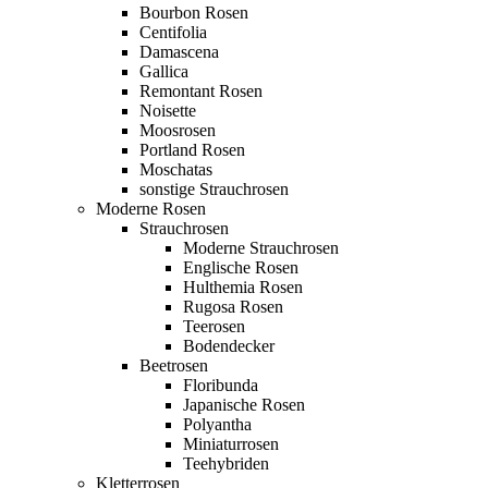
Bourbon Rosen
Centifolia
Damascena
Gallica
Remontant Rosen
Noisette
Moosrosen
Portland Rosen
Moschatas
sonstige Strauchrosen
Moderne Rosen
Strauchrosen
Moderne Strauchrosen
Englische Rosen
Hulthemia Rosen
Rugosa Rosen
Teerosen
Bodendecker
Beetrosen
Floribunda
Japanische Rosen
Polyantha
Miniaturrosen
Teehybriden
Kletterrosen