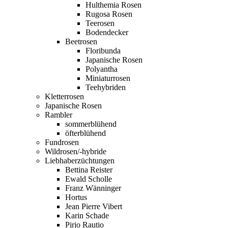
Hulthemia Rosen
Rugosa Rosen
Teerosen
Bodendecker
Beetrosen
Floribunda
Japanische Rosen
Polyantha
Miniaturrosen
Teehybriden
Kletterrosen
Japanische Rosen
Rambler
sommerblühend
öfterblühend
Fundrosen
Wildrosen/-hybride
Liebhaberzüchtungen
Bettina Reister
Ewald Scholle
Franz Wänninger
Hortus
Jean Pierre Vibert
Karin Schade
Pirjo Rautio