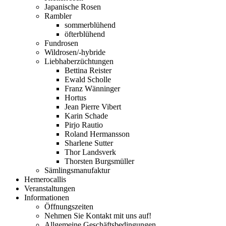
Japanische Rosen
Rambler
sommerblühend
öfterblühend
Fundrosen
Wildrosen/-hybride
Liebhaberzüchtungen
Bettina Reister
Ewald Scholle
Franz Wänninger
Hortus
Jean Pierre Vibert
Karin Schade
Pirjo Rautio
Roland Hermansson
Sharlene Sutter
Thor Landsverk
Thorsten Burgsmüller
Sämlingsmanufaktur
Hemerocallis
Veranstaltungen
Informationen
Öffnungszeiten
Nehmen Sie Kontakt mit uns auf!
Allgemeine Geschäftsbedingungen