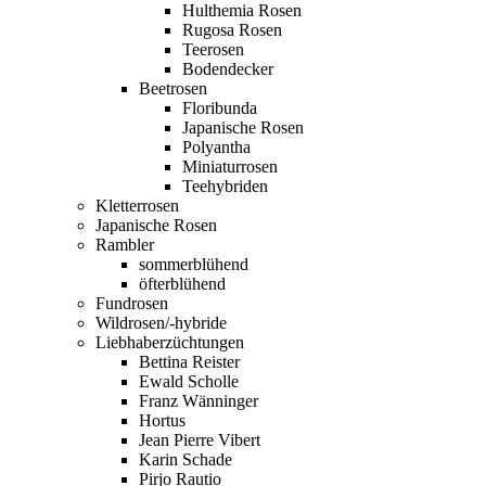
Hulthemia Rosen
Rugosa Rosen
Teerosen
Bodendecker
Beetrosen
Floribunda
Japanische Rosen
Polyantha
Miniaturrosen
Teehybriden
Kletterrosen
Japanische Rosen
Rambler
sommerblühend
öfterblühend
Fundrosen
Wildrosen/-hybride
Liebhaberzüchtungen
Bettina Reister
Ewald Scholle
Franz Wänninger
Hortus
Jean Pierre Vibert
Karin Schade
Pirjo Rautio