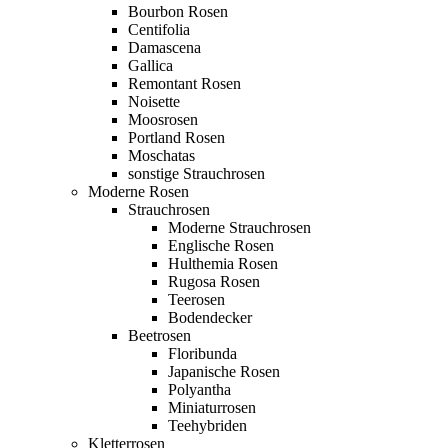
Bourbon Rosen
Centifolia
Damascena
Gallica
Remontant Rosen
Noisette
Moosrosen
Portland Rosen
Moschatas
sonstige Strauchrosen
Moderne Rosen
Strauchrosen
Moderne Strauchrosen
Englische Rosen
Hulthemia Rosen
Rugosa Rosen
Teerosen
Bodendecker
Beetrosen
Floribunda
Japanische Rosen
Polyantha
Miniaturrosen
Teehybriden
Kletterrosen