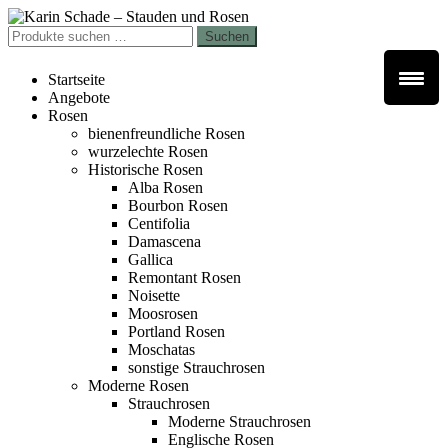
Zur
Zum
Navigation
Inhalt
Suchen
Suchen
springen
springen
nach:
Startseite
Angebote
Rosen
bienenfreundliche Rosen
wurzelechte Rosen
Historische Rosen
Alba Rosen
Bourbon Rosen
Centifolia
Damascena
Gallica
Remontant Rosen
Noisette
Moosrosen
Portland Rosen
Moschatas
sonstige Strauchrosen
Moderne Rosen
Strauchrosen
Moderne Strauchrosen
Englische Rosen