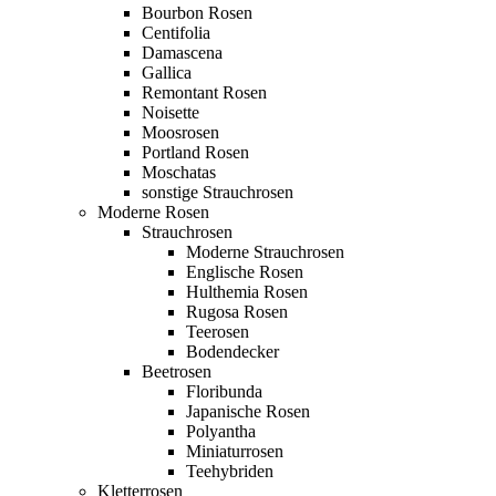
Bourbon Rosen
Centifolia
Damascena
Gallica
Remontant Rosen
Noisette
Moosrosen
Portland Rosen
Moschatas
sonstige Strauchrosen
Moderne Rosen
Strauchrosen
Moderne Strauchrosen
Englische Rosen
Hulthemia Rosen
Rugosa Rosen
Teerosen
Bodendecker
Beetrosen
Floribunda
Japanische Rosen
Polyantha
Miniaturrosen
Teehybriden
Kletterrosen