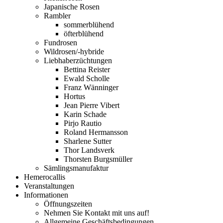
Japanische Rosen
Rambler
sommerblühend
öfterblühend
Fundrosen
Wildrosen/-hybride
Liebhaberzüchtungen
Bettina Reister
Ewald Scholle
Franz Wänninger
Hortus
Jean Pierre Vibert
Karin Schade
Pirjo Rautio
Roland Hermansson
Sharlene Sutter
Thor Landsverk
Thorsten Burgsmüller
Sämlingsmanufaktur
Hemerocallis
Veranstaltungen
Informationen
Öffnungszeiten
Nehmen Sie Kontakt mit uns auf!
Allgemeine Geschäftsbedingungen