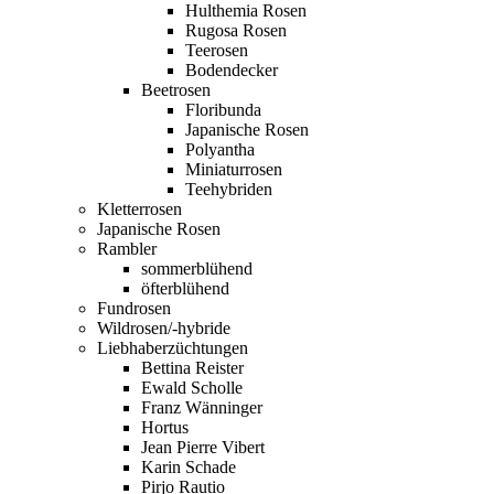
Hulthemia Rosen
Rugosa Rosen
Teerosen
Bodendecker
Beetrosen
Floribunda
Japanische Rosen
Polyantha
Miniaturrosen
Teehybriden
Kletterrosen
Japanische Rosen
Rambler
sommerblühend
öfterblühend
Fundrosen
Wildrosen/-hybride
Liebhaberzüchtungen
Bettina Reister
Ewald Scholle
Franz Wänninger
Hortus
Jean Pierre Vibert
Karin Schade
Pirjo Rautio