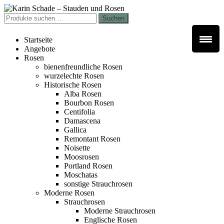
Zur
Zum
Navigation
Inhalt
Suchen
Suchen
springen
springen
nach:
Startseite
Angebote
Rosen
bienenfreundliche Rosen
wurzelechte Rosen
Historische Rosen
Alba Rosen
Bourbon Rosen
Centifolia
Damascena
Gallica
Remontant Rosen
Noisette
Moosrosen
Portland Rosen
Moschatas
sonstige Strauchrosen
Moderne Rosen
Strauchrosen
Moderne Strauchrosen
Englische Rosen