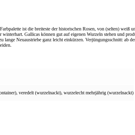
arbpalette ist die breiteste der historischen Rosen, von (selten) weiß u
sehr winterhart. Gallicas können gut auf eigenen Wurzeln stehen und pro
zu lange Neuaustriebe ganz leicht einkürzen. Verjüngungsschnitt: ab de
eiden.
ontainer)
,
veredelt (wurzelnackt)
,
wurzelecht mehrjährig (wurzelnackt)