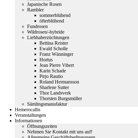
Japanische Rosen
Rambler
sommerblühend
öfterblühend
Fundrosen
Wildrosen/-hybride
Liebhaberzüchtungen
Bettina Reister
Ewald Scholle
Franz Wänninger
Hortus
Jean Pierre Vibert
Karin Schade
Pirjo Rautio
Roland Hermansson
Sharlene Sutter
Thor Landsverk
Thorsten Burgsmüller
Sämlingsmanufaktur
Hemerocallis
Veranstaltungen
Informationen
Öffnungszeiten
Nehmen Sie Kontakt mit uns auf!
Allgemeine Geschäftsbedingungen