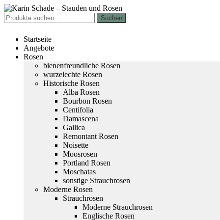
Zur
Zum
Navigation
Inhalt
Suchen
Suchen
springen
springen
nach:
Startseite
Angebote
Rosen
bienenfreundliche Rosen
wurzelechte Rosen
Historische Rosen
Alba Rosen
Bourbon Rosen
Centifolia
Damascena
Gallica
Remontant Rosen
Noisette
Moosrosen
Portland Rosen
Moschatas
sonstige Strauchrosen
Moderne Rosen
Strauchrosen
Moderne Strauchrosen
Englische Rosen