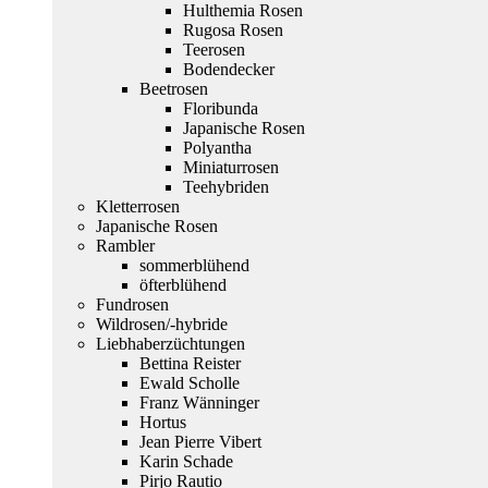
Hulthemia Rosen
Rugosa Rosen
Teerosen
Bodendecker
Beetrosen
Floribunda
Japanische Rosen
Polyantha
Miniaturrosen
Teehybriden
Kletterrosen
Japanische Rosen
Rambler
sommerblühend
öfterblühend
Fundrosen
Wildrosen/-hybride
Liebhaberzüchtungen
Bettina Reister
Ewald Scholle
Franz Wänninger
Hortus
Jean Pierre Vibert
Karin Schade
Pirjo Rautio