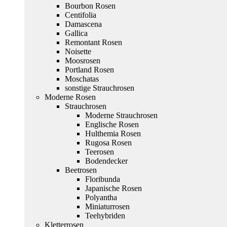
Bourbon Rosen
Centifolia
Damascena
Gallica
Remontant Rosen
Noisette
Moosrosen
Portland Rosen
Moschatas
sonstige Strauchrosen
Moderne Rosen
Strauchrosen
Moderne Strauchrosen
Englische Rosen
Hulthemia Rosen
Rugosa Rosen
Teerosen
Bodendecker
Beetrosen
Floribunda
Japanische Rosen
Polyantha
Miniaturrosen
Teehybriden
Kletterrosen