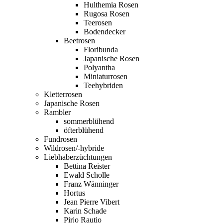
Hulthemia Rosen
Rugosa Rosen
Teerosen
Bodendecker
Beetrosen
Floribunda
Japanische Rosen
Polyantha
Miniaturrosen
Teehybriden
Kletterrosen
Japanische Rosen
Rambler
sommerblühend
öfterblühend
Fundrosen
Wildrosen/-hybride
Liebhaberzüchtungen
Bettina Reister
Ewald Scholle
Franz Wänninger
Hortus
Jean Pierre Vibert
Karin Schade
Pirjo Rautio