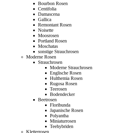
Bourbon Rosen
Centifolia
Damascena
Gallica
Remontant Rosen
Noisette
Moosrosen
Portland Rosen
Moschatas
sonstige Strauchrosen
Moderne Rosen
Strauchrosen
Moderne Strauchrosen
Englische Rosen
Hulthemia Rosen
Rugosa Rosen
Teerosen
Bodendecker
Beetrosen
Floribunda
Japanische Rosen
Polyantha
Miniaturrosen
Teehybriden
Kletterrosen