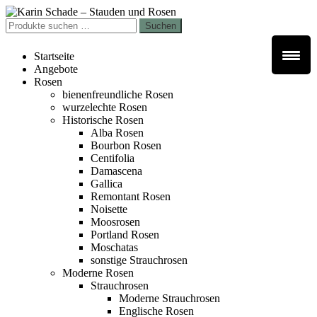
Zur
Zum
Navigation
Inhalt
Suchen
Suchen
springen
springen
nach:
Startseite
Angebote
Rosen
bienenfreundliche Rosen
wurzelechte Rosen
Historische Rosen
Alba Rosen
Bourbon Rosen
Centifolia
Damascena
Gallica
Remontant Rosen
Noisette
Moosrosen
Portland Rosen
Moschatas
sonstige Strauchrosen
Moderne Rosen
Strauchrosen
Moderne Strauchrosen
Englische Rosen