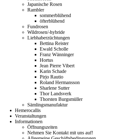
Japanische Rosen
Rambler
sommerblühend
öfterblühend
Fundrosen
Wildrosen/-hybride
Liebhaberzüchtungen
Bettina Reister
Ewald Scholle
Franz Wänninger
Hortus
Jean Pierre Vibert
Karin Schade
Pirjo Rautio
Roland Hermansson
Sharlene Sutter
Thor Landsverk
Thorsten Burgsmüller
Sämlingsmanufaktur
Hemerocallis
Veranstaltungen
Informationen
Öffnungszeiten
Nehmen Sie Kontakt mit uns auf!
Allgemeine Geschäftsbedingungen