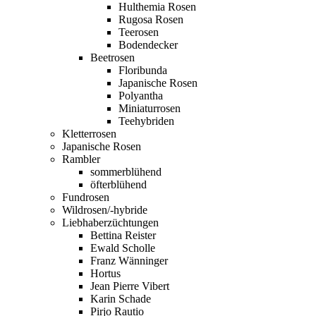
Hulthemia Rosen
Rugosa Rosen
Teerosen
Bodendecker
Beetrosen
Floribunda
Japanische Rosen
Polyantha
Miniaturrosen
Teehybriden
Kletterrosen
Japanische Rosen
Rambler
sommerblühend
öfterblühend
Fundrosen
Wildrosen/-hybride
Liebhaberzüchtungen
Bettina Reister
Ewald Scholle
Franz Wänninger
Hortus
Jean Pierre Vibert
Karin Schade
Pirjo Rautio