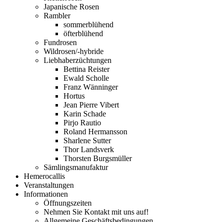
Japanische Rosen
Rambler
sommerblühend
öfterblühend
Fundrosen
Wildrosen/-hybride
Liebhaberzüchtungen
Bettina Reister
Ewald Scholle
Franz Wänninger
Hortus
Jean Pierre Vibert
Karin Schade
Pirjo Rautio
Roland Hermansson
Sharlene Sutter
Thor Landsverk
Thorsten Burgsmüller
Sämlingsmanufaktur
Hemerocallis
Veranstaltungen
Informationen
Öffnungszeiten
Nehmen Sie Kontakt mit uns auf!
Allgemeine Geschäftsbedingungen