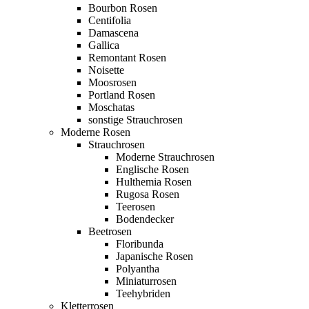
Bourbon Rosen
Centifolia
Damascena
Gallica
Remontant Rosen
Noisette
Moosrosen
Portland Rosen
Moschatas
sonstige Strauchrosen
Moderne Rosen
Strauchrosen
Moderne Strauchrosen
Englische Rosen
Hulthemia Rosen
Rugosa Rosen
Teerosen
Bodendecker
Beetrosen
Floribunda
Japanische Rosen
Polyantha
Miniaturrosen
Teehybriden
Kletterrosen