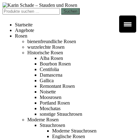
Zur
Zum
Navigation
Inhalt
Suchen
Suchen
springen
springen
nach:
Startseite
Angebote
Rosen
bienenfreundliche Rosen
wurzelechte Rosen
Historische Rosen
Alba Rosen
Bourbon Rosen
Centifolia
Damascena
Gallica
Remontant Rosen
Noisette
Moosrosen
Portland Rosen
Moschatas
sonstige Strauchrosen
Moderne Rosen
Strauchrosen
Moderne Strauchrosen
Englische Rosen