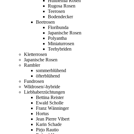
Hulthemia Rosen
Rugosa Rosen
Teerosen
Bodendecker
Beetrosen
Floribunda
Japanische Rosen
Polyantha
Miniaturrosen
Teehybriden
Kletterrosen
Japanische Rosen
Rambler
sommerblühend
öfterblühend
Fundrosen
Wildrosen/-hybride
Liebhaberzüchtungen
Bettina Reister
Ewald Scholle
Franz Wänninger
Hortus
Jean Pierre Vibert
Karin Schade
Pirjo Rautio