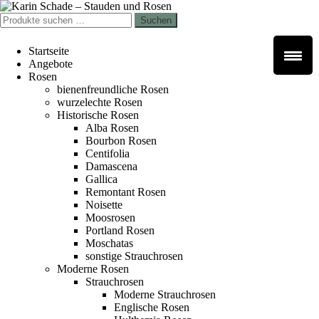
Zur
Zum
Navigation
Inhalt
Suchen
Suchen
springen
springen
nach:
Startseite
Angebote
Rosen
bienenfreundliche Rosen
wurzelechte Rosen
Historische Rosen
Alba Rosen
Bourbon Rosen
Centifolia
Damascena
Gallica
Remontant Rosen
Noisette
Moosrosen
Portland Rosen
Moschatas
sonstige Strauchrosen
Moderne Rosen
Strauchrosen
Moderne Strauchrosen
Englische Rosen