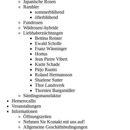
Japanische Rosen
Rambler
sommerblühend
öfterblühend
Fundrosen
Wildrosen/-hybride
Liebhaberzüchtungen
Bettina Reister
Ewald Scholle
Franz Wänninger
Hortus
Jean Pierre Vibert
Karin Schade
Pirjo Rautio
Roland Hermansson
Sharlene Sutter
Thor Landsverk
Thorsten Burgsmüller
Sämlingsmanufaktur
Hemerocallis
Veranstaltungen
Informationen
Öffnungszeiten
Nehmen Sie Kontakt mit uns auf!
Allgemeine Geschäftsbedingungen