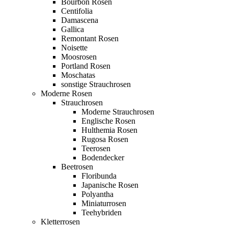
Bourbon Rosen
Centifolia
Damascena
Gallica
Remontant Rosen
Noisette
Moosrosen
Portland Rosen
Moschatas
sonstige Strauchrosen
Moderne Rosen
Strauchrosen
Moderne Strauchrosen
Englische Rosen
Hulthemia Rosen
Rugosa Rosen
Teerosen
Bodendecker
Beetrosen
Floribunda
Japanische Rosen
Polyantha
Miniaturrosen
Teehybriden
Kletterrosen