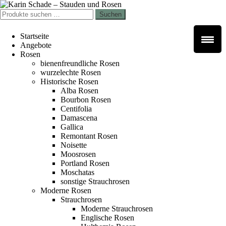
Zur
Zum
Navigation
Inhalt
Suchen
Suchen
springen
springen
nach:
Startseite
Angebote
Rosen
bienenfreundliche Rosen
wurzelechte Rosen
Historische Rosen
Alba Rosen
Bourbon Rosen
Centifolia
Damascena
Gallica
Remontant Rosen
Noisette
Moosrosen
Portland Rosen
Moschatas
sonstige Strauchrosen
Moderne Rosen
Strauchrosen
Moderne Strauchrosen
Englische Rosen