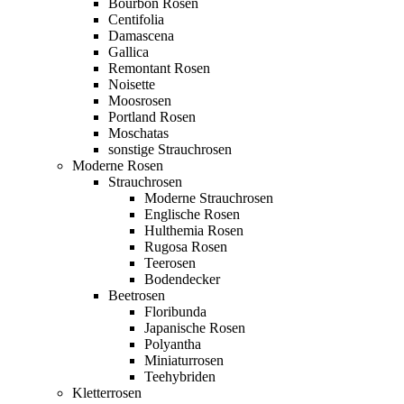
Bourbon Rosen
Centifolia
Damascena
Gallica
Remontant Rosen
Noisette
Moosrosen
Portland Rosen
Moschatas
sonstige Strauchrosen
Moderne Rosen
Strauchrosen
Moderne Strauchrosen
Englische Rosen
Hulthemia Rosen
Rugosa Rosen
Teerosen
Bodendecker
Beetrosen
Floribunda
Japanische Rosen
Polyantha
Miniaturrosen
Teehybriden
Kletterrosen