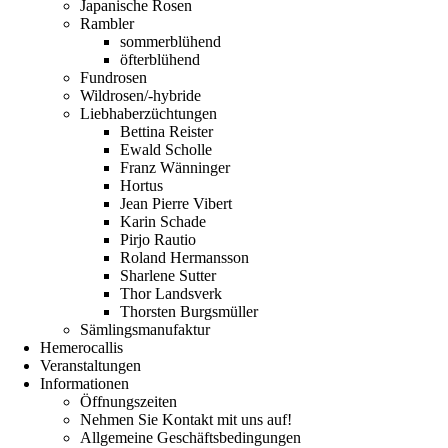
Japanische Rosen
Rambler
sommerblühend
öfterblühend
Fundrosen
Wildrosen/-hybride
Liebhaberzüchtungen
Bettina Reister
Ewald Scholle
Franz Wänninger
Hortus
Jean Pierre Vibert
Karin Schade
Pirjo Rautio
Roland Hermansson
Sharlene Sutter
Thor Landsverk
Thorsten Burgsmüller
Sämlingsmanufaktur
Hemerocallis
Veranstaltungen
Informationen
Öffnungszeiten
Nehmen Sie Kontakt mit uns auf!
Allgemeine Geschäftsbedingungen