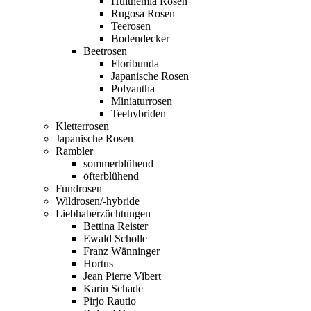
Hulthemia Rosen
Rugosa Rosen
Teerosen
Bodendecker
Beetrosen
Floribunda
Japanische Rosen
Polyantha
Miniaturrosen
Teehybriden
Kletterrosen
Japanische Rosen
Rambler
sommerblühend
öfterblühend
Fundrosen
Wildrosen/-hybride
Liebhaberzüchtungen
Bettina Reister
Ewald Scholle
Franz Wänninger
Hortus
Jean Pierre Vibert
Karin Schade
Pirjo Rautio