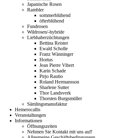
Japanische Rosen
Rambler
sommerblühend
öfterblühend
Fundrosen
Wildrosen/-hybride
Liebhaberzüchtungen
Bettina Reister
Ewald Scholle
Franz Wänninger
Hortus
Jean Pierre Vibert
Karin Schade
Pirjo Rautio
Roland Hermansson
Sharlene Sutter
Thor Landsverk
Thorsten Burgsmüller
Sämlingsmanufaktur
Hemerocallis
Veranstaltungen
Informationen
Öffnungszeiten
Nehmen Sie Kontakt mit uns auf!
Allgemeine Geschäftsbedingungen