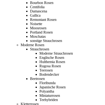
Bourbon Rosen
Centifolia
Damascena
Gallica
Remontant Rosen
Noisette
Moosrosen
Portland Rosen
Moschatas
sonstige Strauchrosen
Moderne Rosen
Strauchrosen
Moderne Strauchrosen
Englische Rosen
Hulthemia Rosen
Rugosa Rosen
Teerosen
Bodendecker
Beetrosen
Floribunda
Japanische Rosen
Polyantha
Miniaturrosen
Teehybriden
Kletterrosen