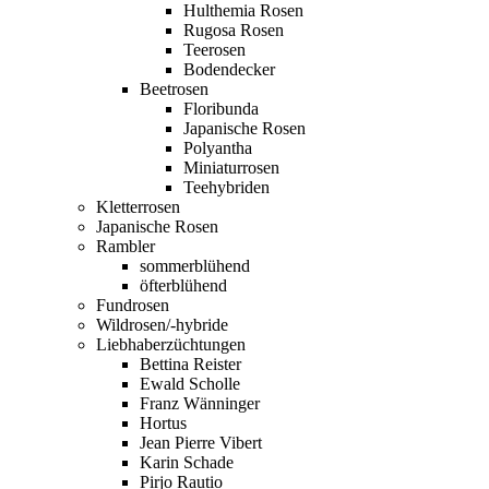
Hulthemia Rosen
Rugosa Rosen
Teerosen
Bodendecker
Beetrosen
Floribunda
Japanische Rosen
Polyantha
Miniaturrosen
Teehybriden
Kletterrosen
Japanische Rosen
Rambler
sommerblühend
öfterblühend
Fundrosen
Wildrosen/-hybride
Liebhaberzüchtungen
Bettina Reister
Ewald Scholle
Franz Wänninger
Hortus
Jean Pierre Vibert
Karin Schade
Pirjo Rautio