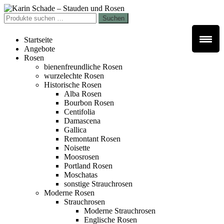
Zur
Zum
Navigation
Inhalt
Suchen
Suchen
springen
springen
nach:
Startseite
Angebote
Rosen
bienenfreundliche Rosen
wurzelechte Rosen
Historische Rosen
Alba Rosen
Bourbon Rosen
Centifolia
Damascena
Gallica
Remontant Rosen
Noisette
Moosrosen
Portland Rosen
Moschatas
sonstige Strauchrosen
Moderne Rosen
Strauchrosen
Moderne Strauchrosen
Englische Rosen