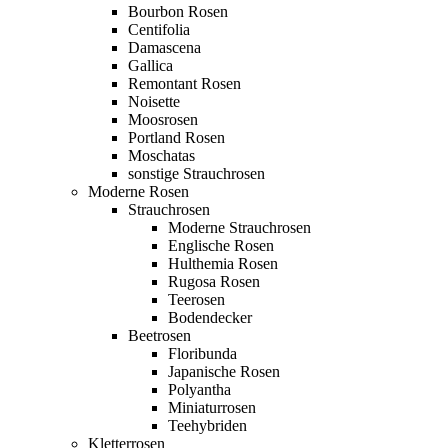
Bourbon Rosen
Centifolia
Damascena
Gallica
Remontant Rosen
Noisette
Moosrosen
Portland Rosen
Moschatas
sonstige Strauchrosen
Moderne Rosen
Strauchrosen
Moderne Strauchrosen
Englische Rosen
Hulthemia Rosen
Rugosa Rosen
Teerosen
Bodendecker
Beetrosen
Floribunda
Japanische Rosen
Polyantha
Miniaturrosen
Teehybriden
Kletterrosen