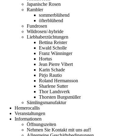
Japanische Rosen
Rambler
sommerblühend
öfterblühend
Fundrosen
Wildrosen/-hybride
Liebhaberzüchtungen
Bettina Reister
Ewald Scholle
Franz Wänninger
Hortus
Jean Pierre Vibert
Karin Schade
Pirjo Rautio
Roland Hermansson
Sharlene Sutter
Thor Landsverk
Thorsten Burgsmüller
Sämlingsmanufaktur
Hemerocallis
Veranstaltungen
Informationen
Öffnungszeiten
Nehmen Sie Kontakt mit uns auf!
Allgemeine Geschäftsbedingungen