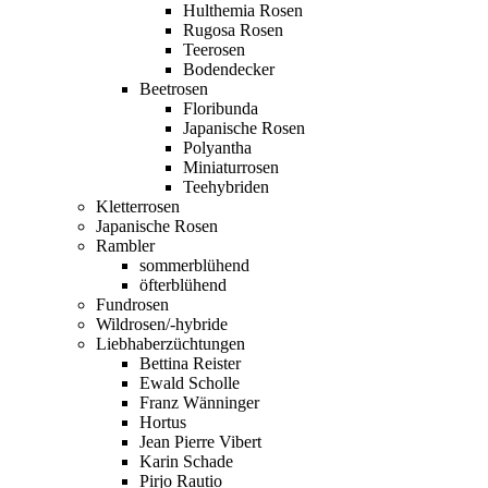
Hulthemia Rosen
Rugosa Rosen
Teerosen
Bodendecker
Beetrosen
Floribunda
Japanische Rosen
Polyantha
Miniaturrosen
Teehybriden
Kletterrosen
Japanische Rosen
Rambler
sommerblühend
öfterblühend
Fundrosen
Wildrosen/-hybride
Liebhaberzüchtungen
Bettina Reister
Ewald Scholle
Franz Wänninger
Hortus
Jean Pierre Vibert
Karin Schade
Pirjo Rautio