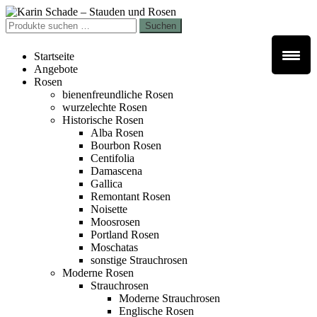
Zur
Zum
Navigation
Inhalt
Suchen
Suchen
springen
springen
nach:
Startseite
Angebote
Rosen
bienenfreundliche Rosen
wurzelechte Rosen
Historische Rosen
Alba Rosen
Bourbon Rosen
Centifolia
Damascena
Gallica
Remontant Rosen
Noisette
Moosrosen
Portland Rosen
Moschatas
sonstige Strauchrosen
Moderne Rosen
Strauchrosen
Moderne Strauchrosen
Englische Rosen