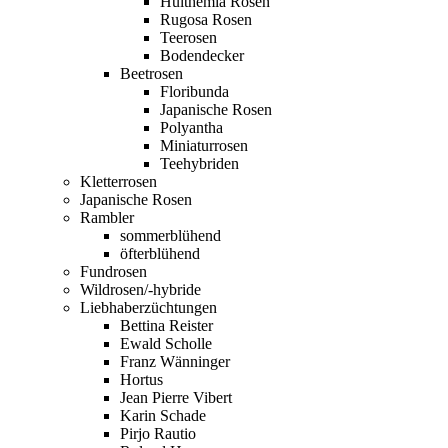
Hulthemia Rosen
Rugosa Rosen
Teerosen
Bodendecker
Beetrosen
Floribunda
Japanische Rosen
Polyantha
Miniaturrosen
Teehybriden
Kletterrosen
Japanische Rosen
Rambler
sommerblühend
öfterblühend
Fundrosen
Wildrosen/-hybride
Liebhaberzüchtungen
Bettina Reister
Ewald Scholle
Franz Wänninger
Hortus
Jean Pierre Vibert
Karin Schade
Pirjo Rautio