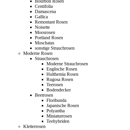
Bourbon Rosen
Centifolia
Damascena
Gallica
Remontant Rosen
Noisette
Moosrosen
Portland Rosen
Moschatas
sonstige Strauchrosen
Moderne Rosen
Strauchrosen
Moderne Strauchrosen
Englische Rosen
Hulthemia Rosen
Rugosa Rosen
Teerosen
Bodendecker
Beetrosen
Floribunda
Japanische Rosen
Polyantha
Miniaturrosen
Teehybriden
Kletterrosen