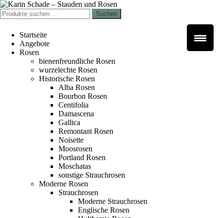
Zur
Zum
Navigation
Inhalt
Suchen
Suchen
springen
springen
nach:
Startseite
Angebote
Rosen
bienenfreundliche Rosen
wurzelechte Rosen
Historische Rosen
Alba Rosen
Bourbon Rosen
Centifolia
Damascena
Gallica
Remontant Rosen
Noisette
Moosrosen
Portland Rosen
Moschatas
sonstige Strauchrosen
Moderne Rosen
Strauchrosen
Moderne Strauchrosen
Englische Rosen