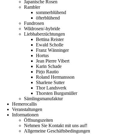
Japanische Rosen
Rambler
sommerblühend
öfterblühend
Fundrosen
Wildrosen/-hybride
Liebhaberzüchtungen
Bettina Reister
Ewald Scholle
Franz Wänninger
Hortus
Jean Pierre Vibert
Karin Schade
Pirjo Rautio
Roland Hermansson
Sharlene Sutter
Thor Landsverk
Thorsten Burgsmüller
Sämlingsmanufaktur
Hemerocallis
Veranstaltungen
Informationen
Öffnungszeiten
Nehmen Sie Kontakt mit uns auf!
Allgemeine Geschäftsbedingungen