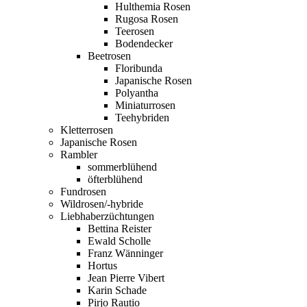
Hulthemia Rosen
Rugosa Rosen
Teerosen
Bodendecker
Beetrosen
Floribunda
Japanische Rosen
Polyantha
Miniaturrosen
Teehybriden
Kletterrosen
Japanische Rosen
Rambler
sommerblühend
öfterblühend
Fundrosen
Wildrosen/-hybride
Liebhaberzüchtungen
Bettina Reister
Ewald Scholle
Franz Wänninger
Hortus
Jean Pierre Vibert
Karin Schade
Pirjo Rautio