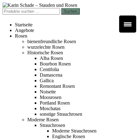
Zur
Zum
Navigation
Inhalt
Suchen
Suchen
springen
springen
nach:
Startseite
Angebote
Rosen
bienenfreundliche Rosen
wurzelechte Rosen
Historische Rosen
Alba Rosen
Bourbon Rosen
Centifolia
Damascena
Gallica
Remontant Rosen
Noisette
Moosrosen
Portland Rosen
Moschatas
sonstige Strauchrosen
Moderne Rosen
Strauchrosen
Moderne Strauchrosen
Englische Rosen