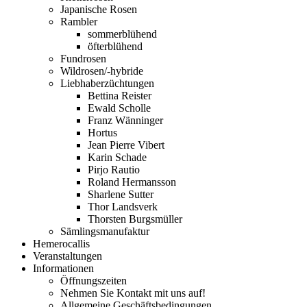
Japanische Rosen
Rambler
sommerblühend
öfterblühend
Fundrosen
Wildrosen/-hybride
Liebhaberzüchtungen
Bettina Reister
Ewald Scholle
Franz Wänninger
Hortus
Jean Pierre Vibert
Karin Schade
Pirjo Rautio
Roland Hermansson
Sharlene Sutter
Thor Landsverk
Thorsten Burgsmüller
Sämlingsmanufaktur
Hemerocallis
Veranstaltungen
Informationen
Öffnungszeiten
Nehmen Sie Kontakt mit uns auf!
Allgemeine Geschäftsbedingungen