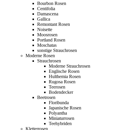
Bourbon Rosen
Centifolia
Damascena
Gallica
Remontant Rosen
Noisette
Moosrosen
Portland Rosen
Moschatas
sonstige Strauchrosen
Moderne Rosen
Strauchrosen
Moderne Strauchrosen
Englische Rosen
Hulthemia Rosen
Rugosa Rosen
Teerosen
Bodendecker
Beetrosen
Floribunda
Japanische Rosen
Polyantha
Miniaturrosen
Teehybriden
Kletterrosen