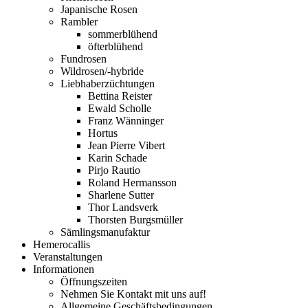
Japanische Rosen
Rambler
sommerblühend
öfterblühend
Fundrosen
Wildrosen/-hybride
Liebhaberzüchtungen
Bettina Reister
Ewald Scholle
Franz Wänninger
Hortus
Jean Pierre Vibert
Karin Schade
Pirjo Rautio
Roland Hermansson
Sharlene Sutter
Thor Landsverk
Thorsten Burgsmüller
Sämlingsmanufaktur
Hemerocallis
Veranstaltungen
Informationen
Öffnungszeiten
Nehmen Sie Kontakt mit uns auf!
Allgemeine Geschäftsbedingungen