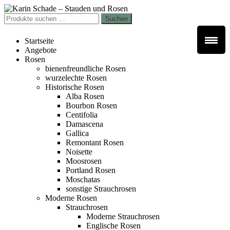
Zur
Zum
Navigation
Inhalt
Suchen
Suchen
springen
springen
nach:
Startseite
Angebote
Rosen
bienenfreundliche Rosen
wurzelechte Rosen
Historische Rosen
Alba Rosen
Bourbon Rosen
Centifolia
Damascena
Gallica
Remontant Rosen
Noisette
Moosrosen
Portland Rosen
Moschatas
sonstige Strauchrosen
Moderne Rosen
Strauchrosen
Moderne Strauchrosen
Englische Rosen