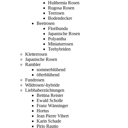
Hulthemia Rosen
Rugosa Rosen
Teerosen
Bodendecker
Beetrosen
Floribunda
Japanische Rosen
Polyantha
Miniaturrosen
Teehybriden
Kletterrosen
Japanische Rosen
Rambler
sommerblühend
öfterblühend
Fundrosen
Wildrosen/-hybride
Liebhaberzüchtungen
Bettina Reister
Ewald Scholle
Franz Wänninger
Hortus
Jean Pierre Vibert
Karin Schade
Pirjo Rautio