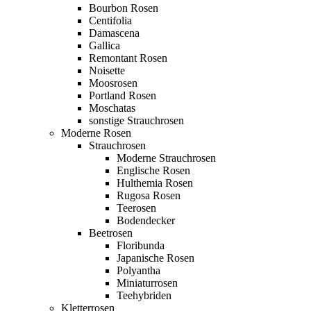
Bourbon Rosen
Centifolia
Damascena
Gallica
Remontant Rosen
Noisette
Moosrosen
Portland Rosen
Moschatas
sonstige Strauchrosen
Moderne Rosen
Strauchrosen
Moderne Strauchrosen
Englische Rosen
Hulthemia Rosen
Rugosa Rosen
Teerosen
Bodendecker
Beetrosen
Floribunda
Japanische Rosen
Polyantha
Miniaturrosen
Teehybriden
Kletterrosen