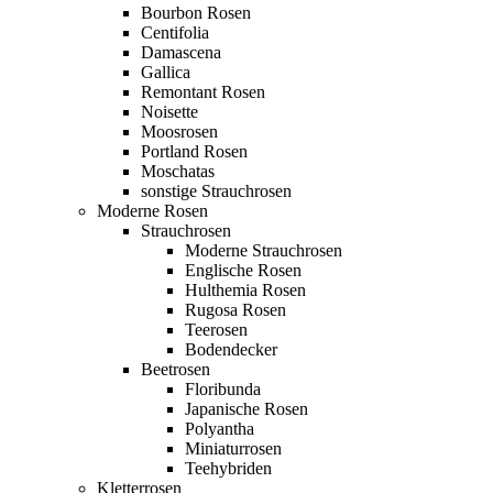
Bourbon Rosen
Centifolia
Damascena
Gallica
Remontant Rosen
Noisette
Moosrosen
Portland Rosen
Moschatas
sonstige Strauchrosen
Moderne Rosen
Strauchrosen
Moderne Strauchrosen
Englische Rosen
Hulthemia Rosen
Rugosa Rosen
Teerosen
Bodendecker
Beetrosen
Floribunda
Japanische Rosen
Polyantha
Miniaturrosen
Teehybriden
Kletterrosen