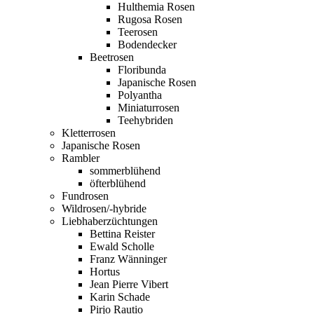
Hulthemia Rosen
Rugosa Rosen
Teerosen
Bodendecker
Beetrosen
Floribunda
Japanische Rosen
Polyantha
Miniaturrosen
Teehybriden
Kletterrosen
Japanische Rosen
Rambler
sommerblühend
öfterblühend
Fundrosen
Wildrosen/-hybride
Liebhaberzüchtungen
Bettina Reister
Ewald Scholle
Franz Wänninger
Hortus
Jean Pierre Vibert
Karin Schade
Pirjo Rautio