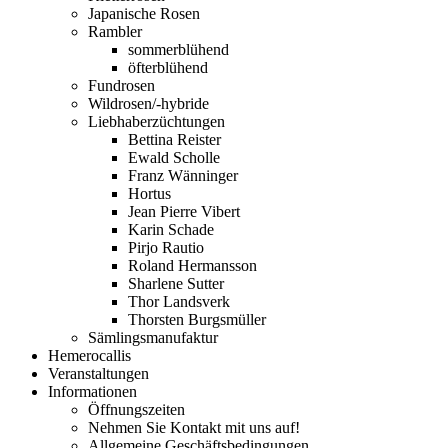
Japanische Rosen
Rambler
sommerblühend
öfterblühend
Fundrosen
Wildrosen/-hybride
Liebhaberzüchtungen
Bettina Reister
Ewald Scholle
Franz Wänninger
Hortus
Jean Pierre Vibert
Karin Schade
Pirjo Rautio
Roland Hermansson
Sharlene Sutter
Thor Landsverk
Thorsten Burgsmüller
Sämlingsmanufaktur
Hemerocallis
Veranstaltungen
Informationen
Öffnungszeiten
Nehmen Sie Kontakt mit uns auf!
Allgemeine Geschäftsbedingungen