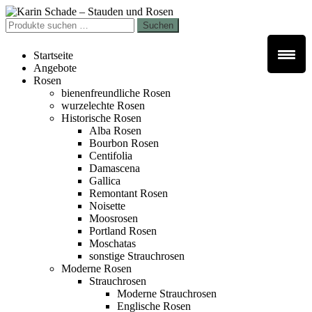
Zur
Zum
Navigation
Inhalt
Suchen
Suchen
springen
springen
nach:
Startseite
Angebote
Rosen
bienenfreundliche Rosen
wurzelechte Rosen
Historische Rosen
Alba Rosen
Bourbon Rosen
Centifolia
Damascena
Gallica
Remontant Rosen
Noisette
Moosrosen
Portland Rosen
Moschatas
sonstige Strauchrosen
Moderne Rosen
Strauchrosen
Moderne Strauchrosen
Englische Rosen