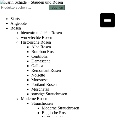
Zur
Zum
Navigation
Inhalt
Suchen
Suchen
springen
springen
nach:
Startseite
Angebote
Rosen
bienenfreundliche Rosen
wurzelechte Rosen
Historische Rosen
Alba Rosen
Bourbon Rosen
Centifolia
Damascena
Gallica
Remontant Rosen
Noisette
Moosrosen
Portland Rosen
Moschatas
sonstige Strauchrosen
Moderne Rosen
Strauchrosen
Moderne Strauchrosen
Englische Rosen