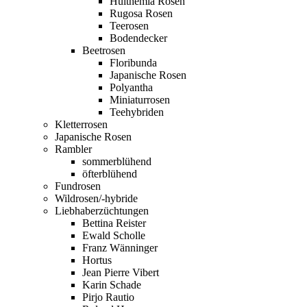
Hulthemia Rosen
Rugosa Rosen
Teerosen
Bodendecker
Beetrosen
Floribunda
Japanische Rosen
Polyantha
Miniaturrosen
Teehybriden
Kletterrosen
Japanische Rosen
Rambler
sommerblühend
öfterblühend
Fundrosen
Wildrosen/-hybride
Liebhaberzüchtungen
Bettina Reister
Ewald Scholle
Franz Wänninger
Hortus
Jean Pierre Vibert
Karin Schade
Pirjo Rautio