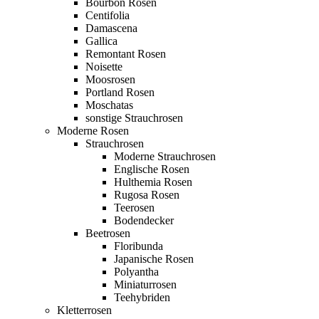
Bourbon Rosen
Centifolia
Damascena
Gallica
Remontant Rosen
Noisette
Moosrosen
Portland Rosen
Moschatas
sonstige Strauchrosen
Moderne Rosen
Strauchrosen
Moderne Strauchrosen
Englische Rosen
Hulthemia Rosen
Rugosa Rosen
Teerosen
Bodendecker
Beetrosen
Floribunda
Japanische Rosen
Polyantha
Miniaturrosen
Teehybriden
Kletterrosen