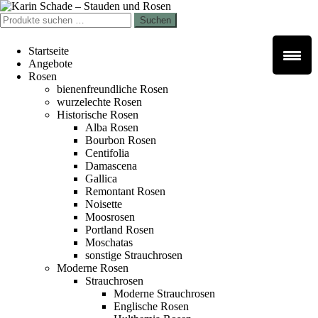
Zur
Zum
Navigation
Inhalt
Suchen
Suchen
springen
springen
nach:
Startseite
Angebote
Rosen
bienenfreundliche Rosen
wurzelechte Rosen
Historische Rosen
Alba Rosen
Bourbon Rosen
Centifolia
Damascena
Gallica
Remontant Rosen
Noisette
Moosrosen
Portland Rosen
Moschatas
sonstige Strauchrosen
Moderne Rosen
Strauchrosen
Moderne Strauchrosen
Englische Rosen