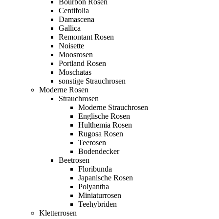
Bourbon Rosen
Centifolia
Damascena
Gallica
Remontant Rosen
Noisette
Moosrosen
Portland Rosen
Moschatas
sonstige Strauchrosen
Moderne Rosen
Strauchrosen
Moderne Strauchrosen
Englische Rosen
Hulthemia Rosen
Rugosa Rosen
Teerosen
Bodendecker
Beetrosen
Floribunda
Japanische Rosen
Polyantha
Miniaturrosen
Teehybriden
Kletterrosen