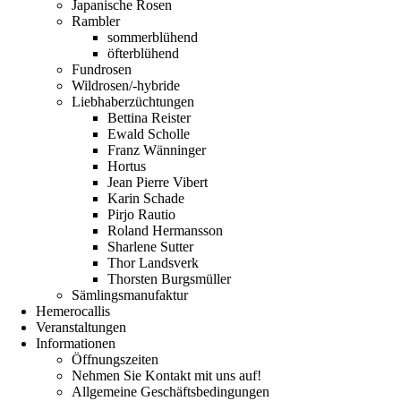
Japanische Rosen
Rambler
sommerblühend
öfterblühend
Fundrosen
Wildrosen/-hybride
Liebhaberzüchtungen
Bettina Reister
Ewald Scholle
Franz Wänninger
Hortus
Jean Pierre Vibert
Karin Schade
Pirjo Rautio
Roland Hermansson
Sharlene Sutter
Thor Landsverk
Thorsten Burgsmüller
Sämlingsmanufaktur
Hemerocallis
Veranstaltungen
Informationen
Öffnungszeiten
Nehmen Sie Kontakt mit uns auf!
Allgemeine Geschäftsbedingungen