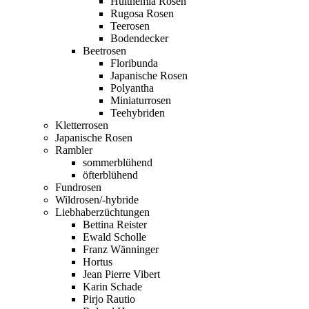
Hulthemia Rosen
Rugosa Rosen
Teerosen
Bodendecker
Beetrosen
Floribunda
Japanische Rosen
Polyantha
Miniaturrosen
Teehybriden
Kletterrosen
Japanische Rosen
Rambler
sommerblühend
öfterblühend
Fundrosen
Wildrosen/-hybride
Liebhaberzüchtungen
Bettina Reister
Ewald Scholle
Franz Wänninger
Hortus
Jean Pierre Vibert
Karin Schade
Pirjo Rautio