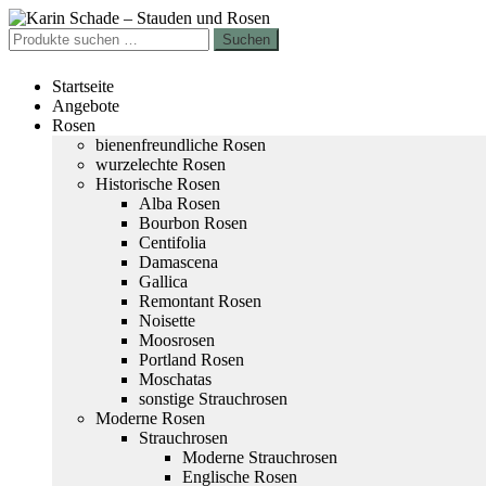
Zur
Zum
Navigation
Inhalt
Suchen
Suchen
springen
springen
nach:
Startseite
Angebote
Rosen
bienenfreundliche Rosen
wurzelechte Rosen
Historische Rosen
Alba Rosen
Bourbon Rosen
Centifolia
Damascena
Gallica
Remontant Rosen
Noisette
Moosrosen
Portland Rosen
Moschatas
sonstige Strauchrosen
Moderne Rosen
Strauchrosen
Moderne Strauchrosen
Englische Rosen