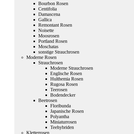
Bourbon Rosen
Centifolia
Damascena
Gallica
Remontant Rosen
Noisette
Moosrosen
Portland Rosen
Moschatas
sonstige Strauchrosen
Moderne Rosen
Strauchrosen
Moderne Strauchrosen
Englische Rosen
Hulthemia Rosen
Rugosa Rosen
Teerosen
Bodendecker
Beetrosen
Floribunda
Japanische Rosen
Polyantha
Miniaturrosen
Teehybriden
Kletterrosen