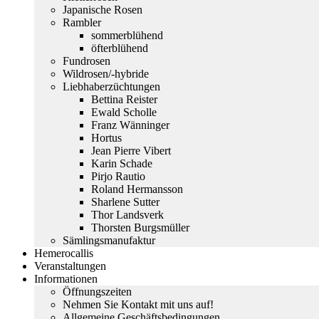
Japanische Rosen
Rambler
sommerblühend
öfterblühend
Fundrosen
Wildrosen/-hybride
Liebhaberzüchtungen
Bettina Reister
Ewald Scholle
Franz Wänninger
Hortus
Jean Pierre Vibert
Karin Schade
Pirjo Rautio
Roland Hermansson
Sharlene Sutter
Thor Landsverk
Thorsten Burgsmüller
Sämlingsmanufaktur
Hemerocallis
Veranstaltungen
Informationen
Öffnungszeiten
Nehmen Sie Kontakt mit uns auf!
Allgemeine Geschäftsbedingungen