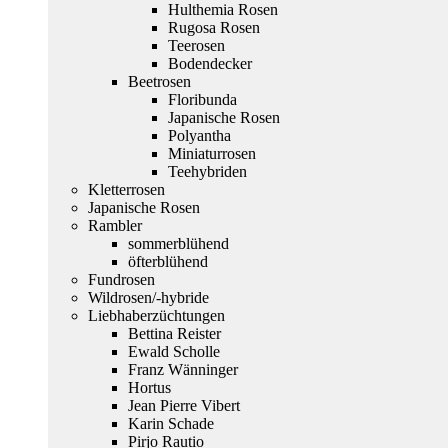
Hulthemia Rosen
Rugosa Rosen
Teerosen
Bodendecker
Beetrosen
Floribunda
Japanische Rosen
Polyantha
Miniaturrosen
Teehybriden
Kletterrosen
Japanische Rosen
Rambler
sommerblühend
öfterblühend
Fundrosen
Wildrosen/-hybride
Liebhaberzüchtungen
Bettina Reister
Ewald Scholle
Franz Wänninger
Hortus
Jean Pierre Vibert
Karin Schade
Pirjo Rautio