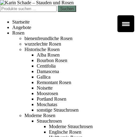
Zur
Zum
Navigation
Inhalt
Suchen
Suchen
springen
springen
nach:
Startseite
Angebote
Rosen
bienenfreundliche Rosen
wurzelechte Rosen
Historische Rosen
Alba Rosen
Bourbon Rosen
Centifolia
Damascena
Gallica
Remontant Rosen
Noisette
Moosrosen
Portland Rosen
Moschatas
sonstige Strauchrosen
Moderne Rosen
Strauchrosen
Moderne Strauchrosen
Englische Rosen