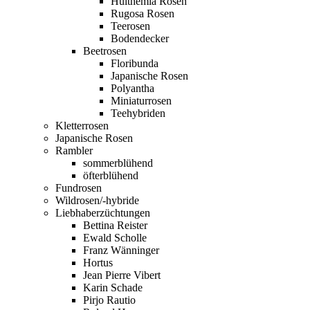
Hulthemia Rosen
Rugosa Rosen
Teerosen
Bodendecker
Beetrosen
Floribunda
Japanische Rosen
Polyantha
Miniaturrosen
Teehybriden
Kletterrosen
Japanische Rosen
Rambler
sommerblühend
öfterblühend
Fundrosen
Wildrosen/-hybride
Liebhaberzüchtungen
Bettina Reister
Ewald Scholle
Franz Wänninger
Hortus
Jean Pierre Vibert
Karin Schade
Pirjo Rautio