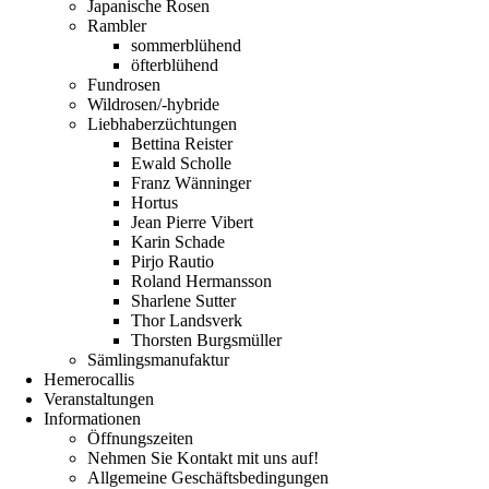
Japanische Rosen
Rambler
sommerblühend
öfterblühend
Fundrosen
Wildrosen/-hybride
Liebhaberzüchtungen
Bettina Reister
Ewald Scholle
Franz Wänninger
Hortus
Jean Pierre Vibert
Karin Schade
Pirjo Rautio
Roland Hermansson
Sharlene Sutter
Thor Landsverk
Thorsten Burgsmüller
Sämlingsmanufaktur
Hemerocallis
Veranstaltungen
Informationen
Öffnungszeiten
Nehmen Sie Kontakt mit uns auf!
Allgemeine Geschäftsbedingungen