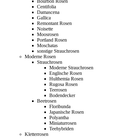
Bourbon Rosen
Centifolia
Damascena
Gallica
Remontant Rosen
Noisette
Moosrosen
Portland Rosen
Moschatas
sonstige Strauchrosen
Moderne Rosen
Strauchrosen
Moderne Strauchrosen
Englische Rosen
Hulthemia Rosen
Rugosa Rosen
Teerosen
Bodendecker
Beetrosen
Floribunda
Japanische Rosen
Polyantha
Miniaturrosen
Teehybriden
Kletterrosen