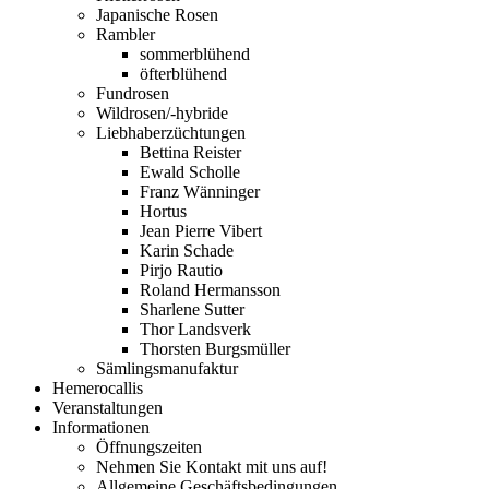
Japanische Rosen
Rambler
sommerblühend
öfterblühend
Fundrosen
Wildrosen/-hybride
Liebhaberzüchtungen
Bettina Reister
Ewald Scholle
Franz Wänninger
Hortus
Jean Pierre Vibert
Karin Schade
Pirjo Rautio
Roland Hermansson
Sharlene Sutter
Thor Landsverk
Thorsten Burgsmüller
Sämlingsmanufaktur
Hemerocallis
Veranstaltungen
Informationen
Öffnungszeiten
Nehmen Sie Kontakt mit uns auf!
Allgemeine Geschäftsbedingungen