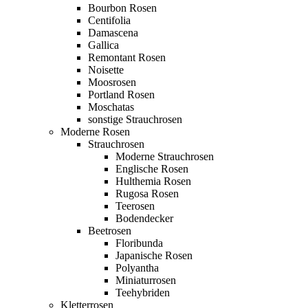
Bourbon Rosen
Centifolia
Damascena
Gallica
Remontant Rosen
Noisette
Moosrosen
Portland Rosen
Moschatas
sonstige Strauchrosen
Moderne Rosen
Strauchrosen
Moderne Strauchrosen
Englische Rosen
Hulthemia Rosen
Rugosa Rosen
Teerosen
Bodendecker
Beetrosen
Floribunda
Japanische Rosen
Polyantha
Miniaturrosen
Teehybriden
Kletterrosen