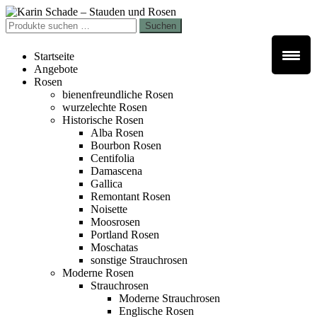
Zur
Zum
Navigation
Inhalt
Suchen
Suchen
springen
springen
nach:
Startseite
Angebote
Rosen
bienenfreundliche Rosen
wurzelechte Rosen
Historische Rosen
Alba Rosen
Bourbon Rosen
Centifolia
Damascena
Gallica
Remontant Rosen
Noisette
Moosrosen
Portland Rosen
Moschatas
sonstige Strauchrosen
Moderne Rosen
Strauchrosen
Moderne Strauchrosen
Englische Rosen