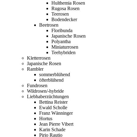
Hulthemia Rosen
Rugosa Rosen
Teerosen
Bodendecker
Beetrosen
Floribunda
Japanische Rosen
Polyantha
Miniaturrosen
Teehybriden
Kletterrosen
Japanische Rosen
Rambler
sommerblühend
öfterblühend
Fundrosen
Wildrosen/-hybride
Liebhaberzüchtungen
Bettina Reister
Ewald Scholle
Franz Wänninger
Hortus
Jean Pierre Vibert
Karin Schade
Pirjo Rautio