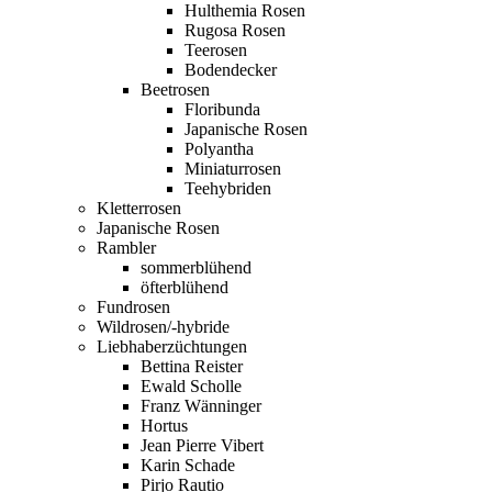
Hulthemia Rosen
Rugosa Rosen
Teerosen
Bodendecker
Beetrosen
Floribunda
Japanische Rosen
Polyantha
Miniaturrosen
Teehybriden
Kletterrosen
Japanische Rosen
Rambler
sommerblühend
öfterblühend
Fundrosen
Wildrosen/-hybride
Liebhaberzüchtungen
Bettina Reister
Ewald Scholle
Franz Wänninger
Hortus
Jean Pierre Vibert
Karin Schade
Pirjo Rautio