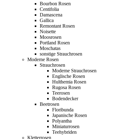
Bourbon Rosen
Centifolia
Damascena
Gallica
Remontant Rosen
Noisette
Moosrosen
Portland Rosen
Moschatas
sonstige Strauchrosen
Moderne Rosen
Strauchrosen
Moderne Strauchrosen
Englische Rosen
Hulthemia Rosen
Rugosa Rosen
Teerosen
Bodendecker
Beetrosen
Floribunda
Japanische Rosen
Polyantha
Miniaturrosen
Teehybriden
Kletterrosen