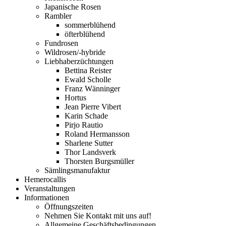
Japanische Rosen
Rambler
sommerblühend
öfterblühend
Fundrosen
Wildrosen/-hybride
Liebhaberzüchtungen
Bettina Reister
Ewald Scholle
Franz Wänninger
Hortus
Jean Pierre Vibert
Karin Schade
Pirjo Rautio
Roland Hermansson
Sharlene Sutter
Thor Landsverk
Thorsten Burgsmüller
Sämlingsmanufaktur
Hemerocallis
Veranstaltungen
Informationen
Öffnungszeiten
Nehmen Sie Kontakt mit uns auf!
Allgemeine Geschäftsbedingungen