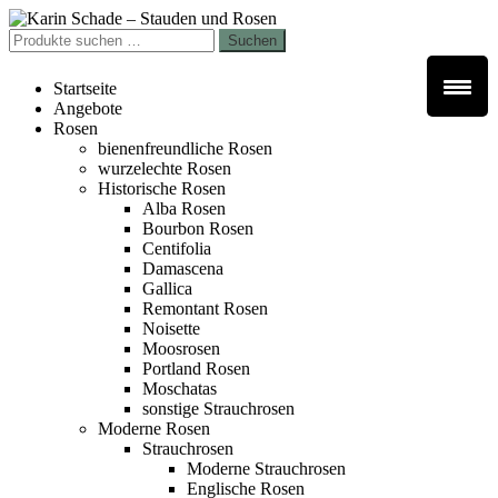
Zur
Zum
Navigation
Inhalt
Suchen
Suchen
springen
springen
nach:
Startseite
Angebote
Rosen
bienenfreundliche Rosen
wurzelechte Rosen
Historische Rosen
Alba Rosen
Bourbon Rosen
Centifolia
Damascena
Gallica
Remontant Rosen
Noisette
Moosrosen
Portland Rosen
Moschatas
sonstige Strauchrosen
Moderne Rosen
Strauchrosen
Moderne Strauchrosen
Englische Rosen