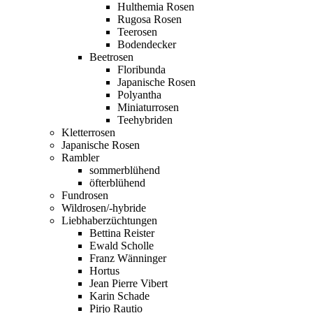
Hulthemia Rosen
Rugosa Rosen
Teerosen
Bodendecker
Beetrosen
Floribunda
Japanische Rosen
Polyantha
Miniaturrosen
Teehybriden
Kletterrosen
Japanische Rosen
Rambler
sommerblühend
öfterblühend
Fundrosen
Wildrosen/-hybride
Liebhaberzüchtungen
Bettina Reister
Ewald Scholle
Franz Wänninger
Hortus
Jean Pierre Vibert
Karin Schade
Pirjo Rautio