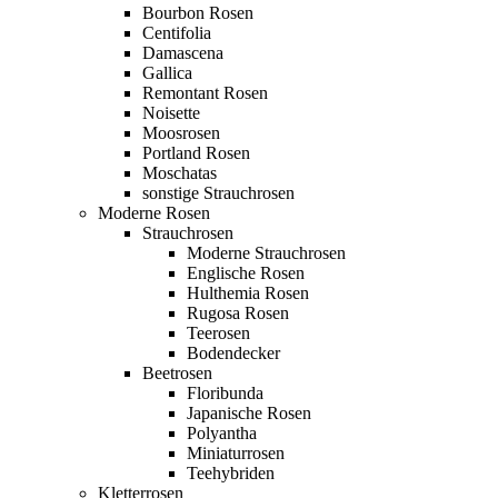
Bourbon Rosen
Centifolia
Damascena
Gallica
Remontant Rosen
Noisette
Moosrosen
Portland Rosen
Moschatas
sonstige Strauchrosen
Moderne Rosen
Strauchrosen
Moderne Strauchrosen
Englische Rosen
Hulthemia Rosen
Rugosa Rosen
Teerosen
Bodendecker
Beetrosen
Floribunda
Japanische Rosen
Polyantha
Miniaturrosen
Teehybriden
Kletterrosen