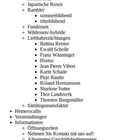
Japanische Rosen
Rambler
sommerblühend
öfterblühend
Fundrosen
Wildrosen/-hybride
Liebhaberzüchtungen
Bettina Reister
Ewald Scholle
Franz Wänninger
Hortus
Jean Pierre Vibert
Karin Schade
Pirjo Rautio
Roland Hermansson
Sharlene Sutter
Thor Landsverk
Thorsten Burgsmüller
Sämlingsmanufaktur
Hemerocallis
Veranstaltungen
Informationen
Öffnungszeiten
Nehmen Sie Kontakt mit uns auf!
Allgemeine Geschäftsbedingungen