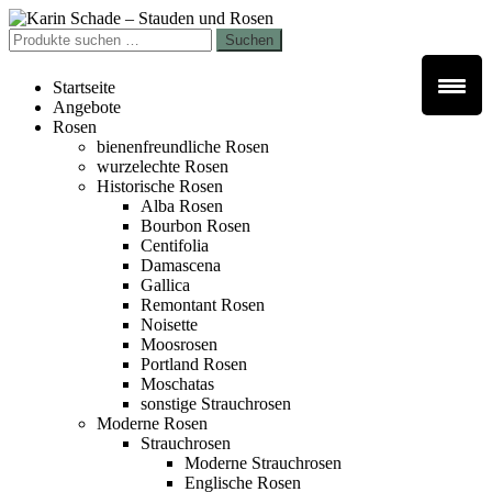
Zur
Zum
Navigation
Inhalt
Suchen
Suchen
springen
springen
nach:
Startseite
Angebote
Rosen
bienenfreundliche Rosen
wurzelechte Rosen
Historische Rosen
Alba Rosen
Bourbon Rosen
Centifolia
Damascena
Gallica
Remontant Rosen
Noisette
Moosrosen
Portland Rosen
Moschatas
sonstige Strauchrosen
Moderne Rosen
Strauchrosen
Moderne Strauchrosen
Englische Rosen