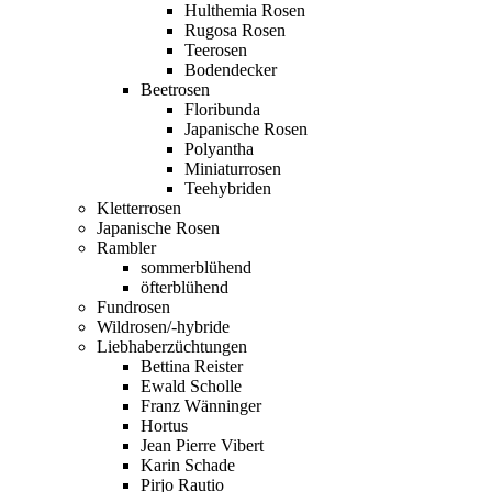
Hulthemia Rosen
Rugosa Rosen
Teerosen
Bodendecker
Beetrosen
Floribunda
Japanische Rosen
Polyantha
Miniaturrosen
Teehybriden
Kletterrosen
Japanische Rosen
Rambler
sommerblühend
öfterblühend
Fundrosen
Wildrosen/-hybride
Liebhaberzüchtungen
Bettina Reister
Ewald Scholle
Franz Wänninger
Hortus
Jean Pierre Vibert
Karin Schade
Pirjo Rautio