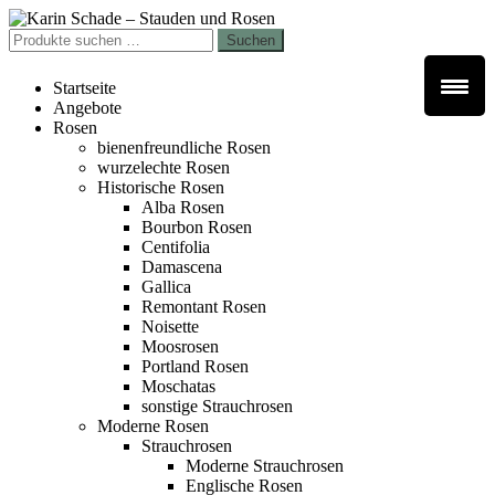
Zur
Zum
Navigation
Inhalt
Suchen
Suchen
springen
springen
nach:
Startseite
Angebote
Rosen
bienenfreundliche Rosen
wurzelechte Rosen
Historische Rosen
Alba Rosen
Bourbon Rosen
Centifolia
Damascena
Gallica
Remontant Rosen
Noisette
Moosrosen
Portland Rosen
Moschatas
sonstige Strauchrosen
Moderne Rosen
Strauchrosen
Moderne Strauchrosen
Englische Rosen