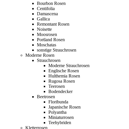
Bourbon Rosen
Centifolia
Damascena
Gallica
Remontant Rosen
Noisette
Moosrosen
Portland Rosen
Moschatas
sonstige Strauchrosen
Moderne Rosen
Strauchrosen
Moderne Strauchrosen
Englische Rosen
Hulthemia Rosen
Rugosa Rosen
Teerosen
Bodendecker
Beetrosen
Floribunda
Japanische Rosen
Polyantha
Miniaturrosen
Teehybriden
Kletterrosen