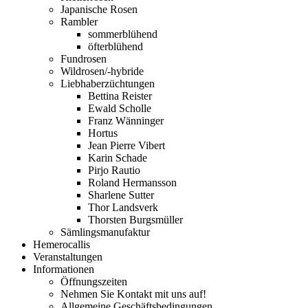
Japanische Rosen
Rambler
sommerblühend
öfterblühend
Fundrosen
Wildrosen/-hybride
Liebhaberzüchtungen
Bettina Reister
Ewald Scholle
Franz Wänninger
Hortus
Jean Pierre Vibert
Karin Schade
Pirjo Rautio
Roland Hermansson
Sharlene Sutter
Thor Landsverk
Thorsten Burgsmüller
Sämlingsmanufaktur
Hemerocallis
Veranstaltungen
Informationen
Öffnungszeiten
Nehmen Sie Kontakt mit uns auf!
Allgemeine Geschäftsbedingungen